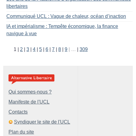
libertaires
Communiqué UCL : Vague de chaleur, océan d’inaction
IA et impérialisme : Tempête économique, la finance
navigue à vue
1
2
3
4
5
6
7
8
9
…
309
Qui sommes-nous ?
Manifeste de l'UCL
Contacts
Syndiquer le site de l'UCL
Plan du site