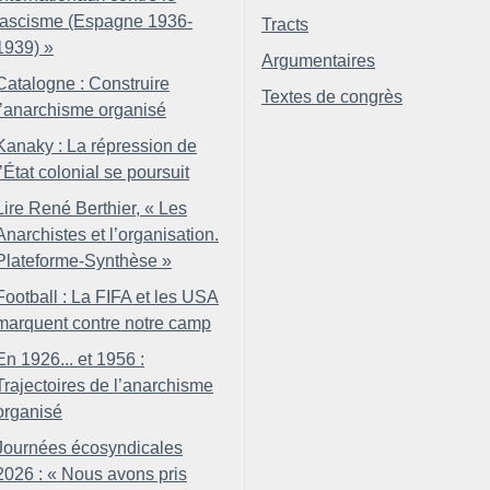
fascisme (Espagne 1936-
Tracts
1939)
»
Argumentaires
Catalogne : Construire
Textes de congrès
l’anarchisme organisé
Kanaky : La répression de
l’État colonial se poursuit
Lire René Berthier, «
Les
Anarchistes et l’organisation.
Plateforme-Synthèse
»
Football : La FIFA et les USA
marquent contre notre camp
En 1926... et 1956 :
Trajectoires de l’anarchisme
organisé
Journées écosyndicales
2026 : «
Nous avons pris