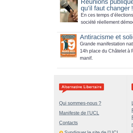
Réunions publiques
qu’il faut changer
!
En ces temps d’élections
société réellement démoc
Antiracisme et soli
Grande manifestation nati
14h place du Châtelet à P
manif.
Qui sommes-nous ?
Manifeste de l'UCL
Contacts
Syndiquer le site de l'UCL