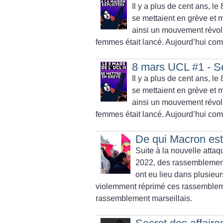
Il y a plus de cent ans, l
se mettaient en grève et ma
ainsi un mouvement révolut
femmes était lancé. Aujourd’hui comm
8 mars UCL #1 - S
Il y a plus de cent ans, l
se mettaient en grève et ma
ainsi un mouvement révolut
femmes était lancé. Aujourd’hui comm
De qui Macron est-
Suite à la nouvelle atta
2022, des rassemblement
ont eu lieu dans plusieu
violemment réprimé ces rassemblem
rassemblement marseillais.