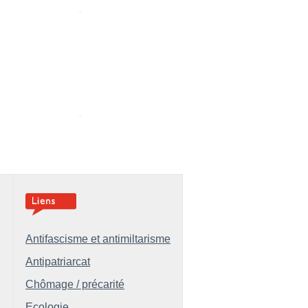
Antifascisme et antimiltarisme
Antipatriarcat
Chômage / précarité
Ecologie