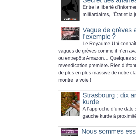
Secret des affaires
Entre la liberté d’informe
milliardaires, l’État et l
Vague de grèves 
l’exemple
?
Le Royaume-Uni connaît u
vagues de grèves comme il n’en avai
ou entrepôts Amazon… Quelques soien
revendication première. Rien d’éton
de plus en plus massive de notre cl
montre la voie
!
Strasbourg : dix an
kurde
A l’approche d’une date s
gauche kurde à proximité
Nous sommes essent