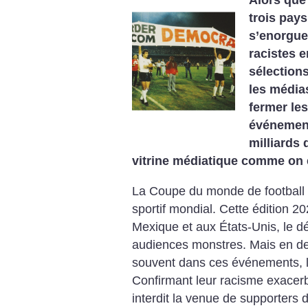
Alors que 
trois pay
s’enorguei
racistes 
sélections
les média
fermer les
événement
milliards 
vitrine médiatique comme on 
La Coupe du monde de football 
sportif mondial. Cette édition 2
Mexique et aux États-Unis, le 
audiences ­monstres. Mais en d
souvent dans ces événements, l
Confirmant leur racisme exacerb
interdit la venue de supporters d