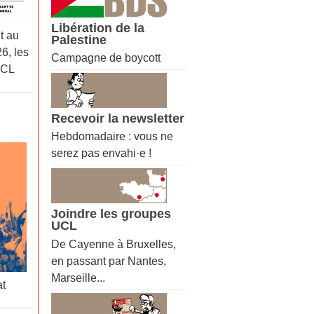
Libération de la
t au
Palestine
6, les
Campagne de boycott
UCL
Recevoir la newsletter
Hebdomadaire : vous ne
serez pas envahi·e !
Joindre les groupes
UCL
De Cayenne à Bruxelles,
en passant par Nantes,
Marseille...
t