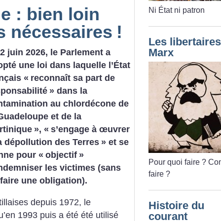
 : bien loin
Ni État ni patron
s nécessaires
!
Les libertaires
Marx
2 juin 2026, le Parlement a
pté une loi dans laquelle l’État
nçais «
reconnaît sa part de
sponsabilité
» dans la
ntamination au chlordécone de
 Guadeloupe et de la
rtinique
», «
s’engage à œuvrer
a dépollution des Terres
» et se
nne pour «
objectif
»
Pour quoi faire
? Co
indemniser les victimes (sans
faire
?
faire une obligation).
tillaises depuis 1972, le
Histoire du
’en 1993 puis a été été utilisé
courant