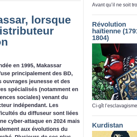
Avant qu’il ne soit tr
assar, lorsque
Révolution
istributeur
haïtienne (179
1804)
on
ndée en 1995, Makassar
ffuse principalement des BD,
s ouvrages jeunesse et des
vres spécialisés (notamment en
iences sociales) venant du
cteur indépendant. Les
Ci-gît l’esclavagisme
ficultés du diffuseur sont liées
une cyber-attaque en 2024 mais
Kurdistan
alement aux évolutions du
rché. Plusieurs de ses plus