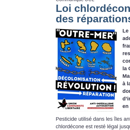
Loi chlordécone
des réparation
Le 
ado
fra
re
co
la
Ma
à l
do
d’
en 
Pesticide utilisé dans les îles an
chlordécone est resté légal jusqu