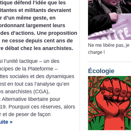
tique défend l’idée que les
itantes et militants devraient
ir d’un même geste, en
ordonnant largement leurs
des d’actions. Une proposition
i ne cesse depuis cent ans de
Ne me libère pas, je
re débat chez les anarchistes.
charge
!
si l’unité tactique – un des
ncipes de la Plateforme –
Écologie
uttes sociales et des dynamiques
est en tout cas l’analyse qu’en
es anarchistes (CGA),
Alternative libertaire pour
19. Pourquoi ces réserves, alors
r et de peser de façon
uite »