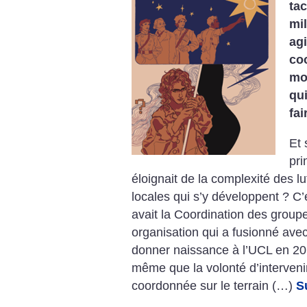
tac
mil
ag
co
mo
qu
fai
Et 
pri
éloignait de la complexité des l
locales qui s’y développent ? C’
avait la Coordination des group
organisation qui a fusionné avec 
donner naissance à l’UCL en 20
même que la volonté d’interveni
coordonnée sur le terrain (…)
S