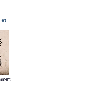
 et
mment