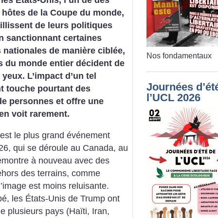
les États-Unis, l’un de des
s hôtes de la Coupe du monde,
llissent de leurs politiques
en sanctionnant certaines
 nationales de manière ciblée,
Nos fondamentaux
s du monde entier décident de
 yeux. L’impact d’un tel
Journées d’ét
 touche pourtant des
l’UCL 2026
de personnes et offre une
en voit rarement.
est le plus grand événement
026, qui se déroule au Canada, au
démontre à nouveau avec des
ehors des terrains, comme
’image est moins reluisante.
é, les États-Unis de Trump ont
e plusieurs pays (Haïti, Iran,