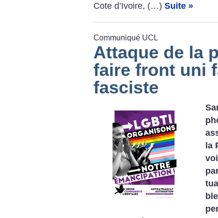
Cote d’Ivoire, (…)
Suite »
Communiqué UCL
Attaque de la p
faire front uni 
fasciste
Sam
pho
ass
la 
voi
par
tu
bl
pe