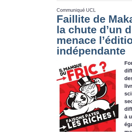
Communiqué UCL
Faillite de Mak
la chute d’un d
menace l’éditi
indépendante
Fo
di
de
li
sc
se
dif
à 
ég
ma