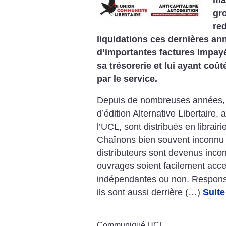
gr
re
liquidations ces dernières an
d’importantes factures impay
sa trésorerie et lui ayant coûté
par le service.
Depuis de nombreuses années, l
d’édition Alternative Libertaire
l’UCL, sont distribués en librair
Chaînons bien souvent inconnu d
distributeurs sont devenus inco
ouvrages soient facilement acces
indépendantes ou non. Responsa
ils sont aussi derrière (…)
Suite
Communiqué UCL