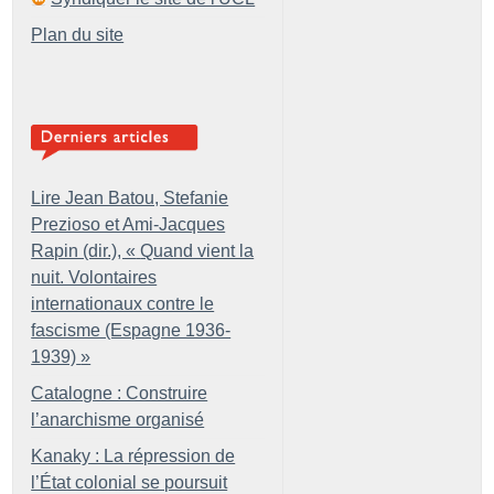
Plan du site
Lire Jean Batou, Stefanie
Prezioso et Ami-Jacques
Rapin (dir.), «
Quand vient la
nuit. Volontaires
internationaux contre le
fascisme (Espagne 1936-
1939)
»
Catalogne : Construire
l’anarchisme organisé
Kanaky : La répression de
l’État colonial se poursuit