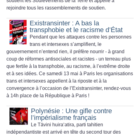
soutient les Soulèvements de la Terre et appelle à
rejoindre tous les rassemblements de soutien.
Existransinter : A bas la
transphobie et le racisme d’État
Pendant que les attaques contre les personnes
trans et intersexes s’amplifient, le
gouvernement n’entend rien, il préfère nourrir - à grand
coup de réformes antisociales et racistes - un terreau plus
que fertile à la transphobie, au racisme, à l’extrême droite
et à ses idées. Ce samedi 13 mai à Paris les organisations
trans et intersexes appellent à la riposte et à la
convergence à l’occasion de l’Existransinter, rendez-vous
à 14h place de la République à Paris
!
Polynésie : Une gifle contre
l’impérialisme français
Le Tāvini huiraʻatira, parti tahitien
indépendantiste est arrivé en tête du second tour des