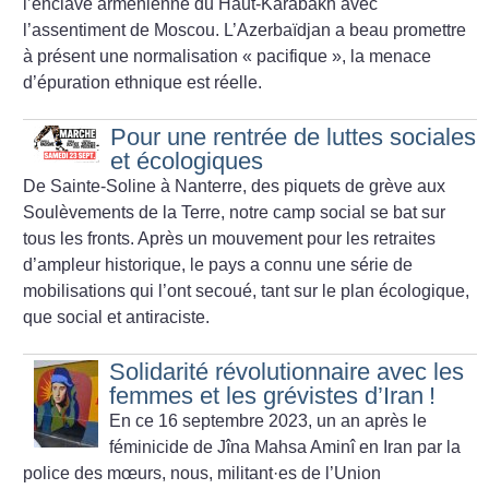
l’enclave arménienne du Haut-Karabakh avec
l’assentiment de Moscou. L’Azerbaïdjan a beau promettre
à présent une normalisation «
pacifique
», la menace
d’épuration ethnique est réelle.
Pour une rentrée de luttes sociales
et écologiques
De Sainte-Soline à Nanterre, des piquets de grève aux
Soulèvements de la Terre, notre camp social se bat sur
tous les fronts. Après un mouvement pour les retraites
d’ampleur historique, le pays a connu une série de
mobilisations qui l’ont secoué, tant sur le plan écologique,
que social et antiraciste.
Solidarité révolutionnaire avec les
femmes et les grévistes d’Iran
!
En ce 16 septembre 2023, un an après le
féminicide de Jîna Mahsa Aminî en Iran par la
police des mœurs, nous, militant
·
es de l’Union