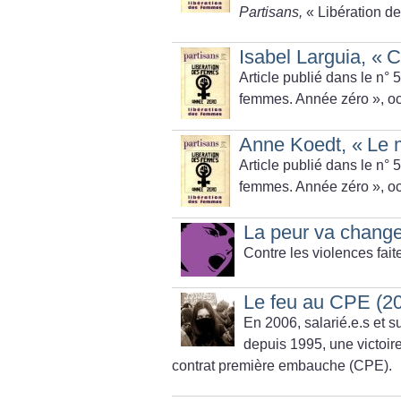
Partisans,
«
Libération d
Isabel Larguia, «
C
Article publié dans le n°
femmes. Année zéro
», o
Anne Koedt, «
Le 
Article publié dans le n°
femmes. Année zéro
», o
La peur va chang
Contre les violences fai
Le feu au CPE (2
En 2006, salarié.e.s et s
depuis 1995, une victoir
contrat première embauche (CPE).