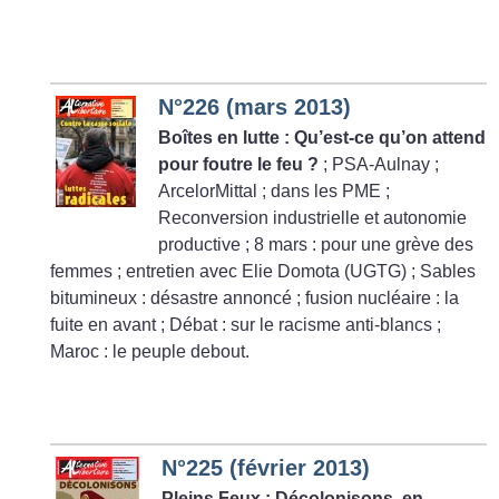
N°226 (mars 2013)
Boîtes en lutte : Qu’est-ce qu’on attend
pour foutre le feu
?
; PSA-Aulnay
;
ArcelorMittal
; dans les PME
;
Reconversion industrielle et autonomie
productive
; 8 mars : pour une grève des
femmes
; entretien avec Elie Domota (UGTG)
; Sables
bitumineux : désastre annoncé
; fusion nucléaire : la
fuite en avant
; Débat : sur le racisme anti-blancs
;
Maroc : le peuple debout.
N°225 (février 2013)
Pleins Feux : Décolonisons, en