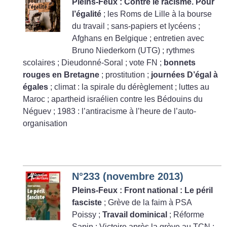
Pleins-Feux : Contre le racisme. Pour
l’égalité
; les Roms de Lille à la bourse
du travail
; sans-papiers et lycéens
;
Afghans en Belgique
; entretien avec
Bruno Niederkorn (UTG)
; rythmes
scolaires
; Dieudonné-Soral
; vote FN
;
bonnets
rouges en Bretagne
; prostitution
;
journées D’égal à
égales
; climat : la spirale du dérèglement
; luttes au
Maroc
; apartheid israélien contre les Bédouins du
Néguev
; 1983 : l’antiracisme à l’heure de l’auto-
organisation
N°233 (novembre 2013)
Pleins-Feux : Front national : Le péril
fasciste
; Grève de la faim à PSA
Poissy
;
Travail dominical
; Réforme
Sapin
; Victoire après la grève au TCN
;