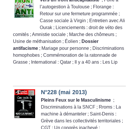
l’autogestion à Toulouse
; Florange :
Retour sur une fermeture programmée
;
Casse sociale à Virgin
; Entretien avec Ali
Ourak
; Licenciements : droit de véto des
comités
; Amnistie sociale
; Marche des chômeurs
;
Usine de méthanisation
; Éolien
;
Dossier
antifacisme
; Mariage pour personne
; Discriminations
homophobes
; Commémoration de la ratonnade de
Grasse
; International : Qatar
; Il y a 40 ans : Les Lip
N°228 (mai 2013)
Pleins Feux sur le Masculinisme
;
Discriminations à la SNCF
; Rroms : La
machine à démanteler
; Saint-Denis :
Grève dans les collectivités territoriales
;
CGT : Un congrès inachevé
;