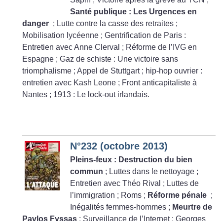
Santé publique : Les Urgences en
danger
; Lutte contre la casse des retraites
;
Mobilisation lycéenne
; Gentrification de Paris :
Entretien avec Anne Clerval
; Réforme de l’IVG en
Espagne
; Gaz de schiste : Une victoire sans
triomphalisme
; Appel de Stuttgart
; hip-hop ouvrier :
entretien avec Kash Leone
; Front anticapitaliste à
Nantes
; 1913 : Le lock-out irlandais.
N°232 (octobre 2013)
Pleins-feux : Destruction du bien
commun
; Luttes dans le nettoyage
;
Entretien avec Théo Rival
; Luttes de
l’immigration
; Roms
;
Réforme pénale
;
Inégalités femmes-hommes
;
Meurtre de
Pavlos Fyssas
; Surveillance de l’Internet
; Georges