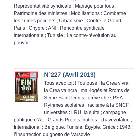
Représentativité syndicale
; Mariage pour tous
;
Patrimoine des ministres
; Mobilisations : Combattre
les crimes policiers
; Urbanisme : Contre le Grand-
Paris
; Chypre
; ANI
; Rencontre syndicale
internationale
; Tunisie : La contre-révolution au
pouvoir
N°227 (Avril 2013)
Tous avec toit
! Toulouse : la Crea vivra,
la Crea vaincra
; mal-logés et Rroms de
Seine-Saint-Denis
; grève chez PSA
;
Rythmes scolaires
; racisme à la SNCF
;
universités : LRU, la suite
; campagne
publique d’AL
; Grands Projets inutiles
; chavezolâtrie
;
International : Belgique, Tunisie, Égypte, Grèce
; 1943 :
l’insurrection du ghetto de Varsovie