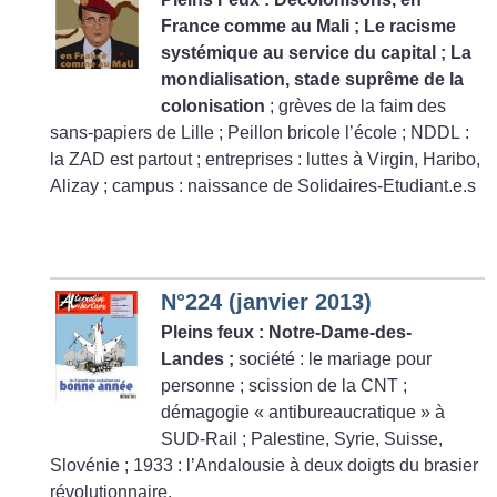
France comme au Mali
; Le racisme
systémique au service du capital
; La
mondialisation, stade suprême de la
colonisation
; grèves de la faim des
sans-papiers de Lille
; Peillon bricole l’école
; NDDL :
la ZAD est partout
; entreprises : luttes à Virgin, Haribo,
Alizay
; campus : naissance de Solidaires-Etudiant.e.s
N°224 (janvier 2013)
Pleins feux : Notre-Dame-des-
Landes
;
société : le mariage pour
personne
; scission de la CNT
;
démagogie «
antibureaucratique
» à
SUD-Rail
; Palestine, Syrie, Suisse,
Slovénie
; 1933 : l’Andalousie à deux doigts du brasier
révolutionnaire.