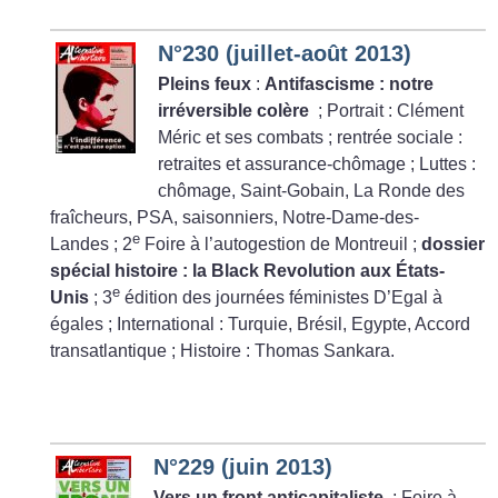
N°230 (juillet-août 2013)
Pleins feux
:
Antifascisme : notre
irréversible colère
; Portrait : Clément
Méric et ses combats
; rentrée sociale :
retraites et assurance-chômage
; Luttes :
chômage, Saint-Gobain, La Ronde des
fraîcheurs, PSA, saisonniers, Notre-Dame-des-
e
Landes
; 2
Foire à l’autogestion de Montreuil
;
dossier
spécial histoire : la Black Revolution aux États-
e
Unis
; 3
édition des journées féministes D’Egal à
égales
; International : Turquie, Brésil, Egypte, Accord
transatlantique
; Histoire : Thomas Sankara.
N°229 (juin 2013)
Vers un front anticapitaliste
; Foire à