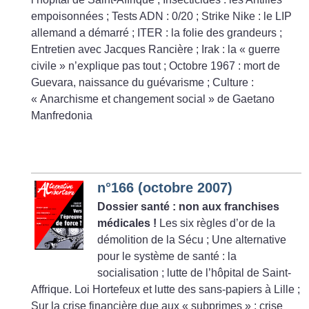
empoisonnées
; Tests ADN : 0/20
; Strike Nike : le LIP
allemand a démarré
; ITER : la folie des grandeurs
;
Entretien avec Jacques Rancière
; Irak : la «
guerre
civile
» n’explique pas tout
; Octobre 1967 : mort de
Guevara, naissance du guévarisme
; Culture :
«
Anarchisme et changement social
» de Gaetano
Manfredonia
n°166 (octobre 2007)
Dossier santé : non aux franchises
médicales
!
Les six règles d’or de la
démolition de la Sécu
; Une alternative
pour le système de santé : la
socialisation
; lutte de l’hôpital de Saint-
Affrique. Loi Hortefeux et lutte des sans-papiers à Lille
;
Sur la crise financière due aux «
subprimes
»
; crise