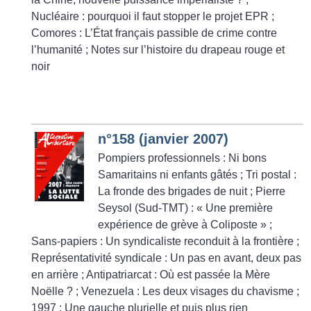
Nucléaire : pourquoi il faut stopper le projet EPR
;
Comores : L’État français passible de crime contre
l’humanité
; Notes sur l’histoire du drapeau rouge et
noir
n°158 (janvier 2007)
Pompiers professionnels : Ni bons
Samaritains ni enfants gâtés
; Tri postal :
La fronde des brigades de nuit
; Pierre
Seysol (Sud-TMT) : «
Une première
expérience de grève à Coliposte
»
;
Sans-papiers : Un syndicaliste reconduit à la frontière
;
Représentativité syndicale : Un pas en avant, deux pas
en arrière
; Antipatriarcat : Où est passée la Mère
Noëlle
?
; Venezuela : Les deux visages du chavisme
;
1997 : Une gauche plurielle et puis plus rien