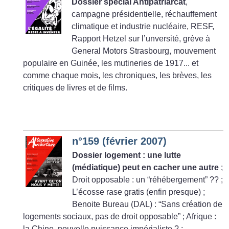
Dossier spécial Antipatriarcat
,
campagne présidentielle, réchauffement
climatique et industrie nucléaire, RESF,
Rapport Hetzel sur l’unversité, grève à
General Motors Strasbourg, mouvement
populaire en Guinée, les mutineries de 1917... et
comme chaque mois, les chroniques, les brèves, les
critiques de livres et de films.
n°159 (février 2007)
Dossier logement : une lutte
(médiatique) peut en cacher une autre
;
Droit opposable : un “réhébergement”
??
;
L’écosse rase gratis (enfin presque)
;
Benoite Bureau (DAL) : “Sans création de
logements sociaux, pas de droit opposable”
; Afrique :
la Chine, nouvelle puissance impérialiste
?
;