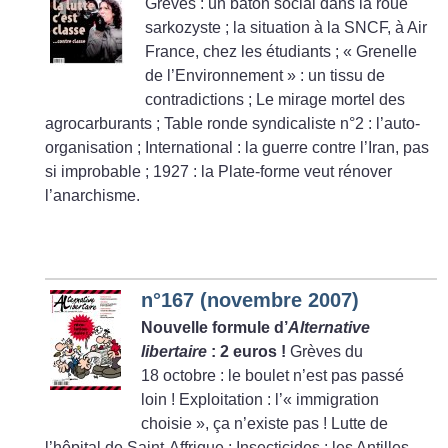
Grèves : un bâton social dans la roue
sarkozyste
; la situation à la SNCF, à Air
France, chez les étudiants
; «
Grenelle
de l’Environnement
» : un tissu de
contradictions
; Le mirage mortel des
agrocarburants
; Table ronde syndicaliste n°2 : l’auto-
organisation
; International : la guerre contre l’Iran, pas
si improbable
; 1927 : la Plate-forme veut rénover
l’anarchisme.
n°167 (novembre 2007)
Nouvelle formule d’
Alternative
libertaire
: 2 euros
!
Grèves du
18 octobre : le boulet n’est pas passé
loin
!
Exploitation : l’«
immigration
choisie
», ça n’existe pas
!
Lutte de
l’hôpital de Saint-Affrique
; Insecticides : les Antilles