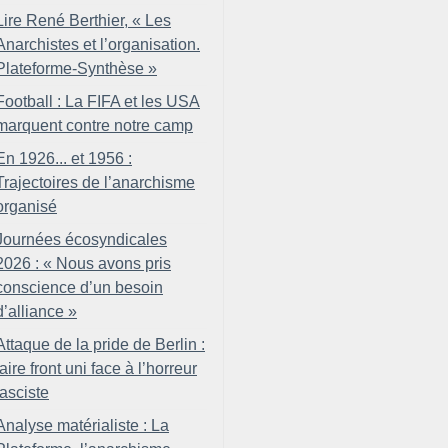
Lire René Berthier, «
Les
Anarchistes et l’organisation.
Plateforme-Synthèse
»
Football : La FIFA et les USA
marquent contre notre camp
En 1926... et 1956 :
Trajectoires de l’anarchisme
organisé
Journées écosyndicales
2026 : «
Nous avons pris
conscience d’un besoin
d’alliance
»
Attaque de la pride de Berlin :
faire front uni face à l’horreur
fasciste
Analyse matérialiste : La