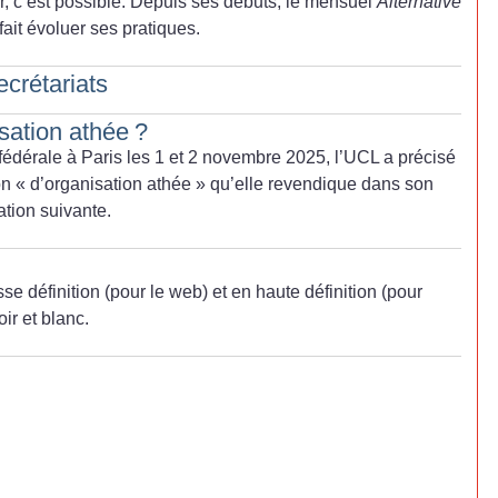
, c’est possible. Depuis ses débuts, le mensuel
Alternative
ait évoluer ses pratiques.
crétariats
sation athée
?
édérale à Paris les 1 et 2 novembre 2025, l’UCL a précisé
on «
d’organisation athée
» qu’elle revendique dans son
ation suivante.
e définition (pour le web) et en haute définition (pour
oir et blanc.