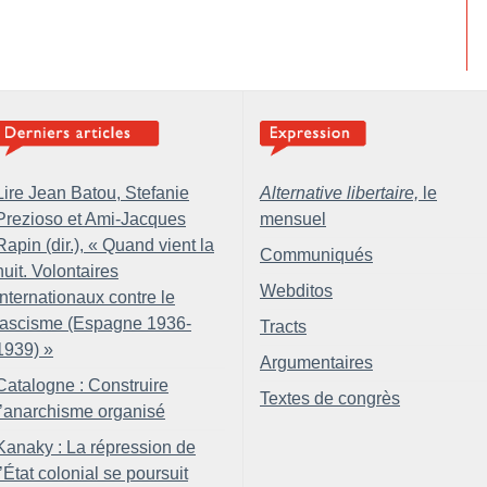
Lire Jean Batou, Stefanie
Alternative libertaire,
le
Prezioso et Ami-Jacques
mensuel
Rapin (dir.), «
Quand vient la
Communiqués
nuit. Volontaires
Webditos
internationaux contre le
fascisme (Espagne 1936-
Tracts
1939)
»
Argumentaires
Catalogne : Construire
Textes de congrès
l’anarchisme organisé
Kanaky : La répression de
l’État colonial se poursuit