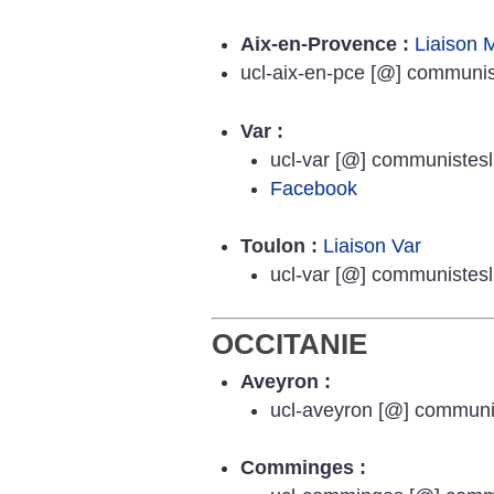
Aix-en-Provence :
Liaison M
ucl-aix-en-pce [@] communist
Var :
ucl-var [@] communistesli
Facebook
Toulon :
Liaison Var
ucl-var [@] communistesli
OCCITANIE
Aveyron :
ucl-aveyron [@] communis
Comminges :