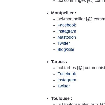
ucl-comminges [@] commu
Montpellier :
ucl-montpellier [@] commu
Facebook
Instagram
Mastodon
Twitter
Blog/Site
Tarbes :
ucl-tarbes [@] communiste
Facebook
Instagram
Twitter
Toulouse :
ucl-toulouse-alentours [@