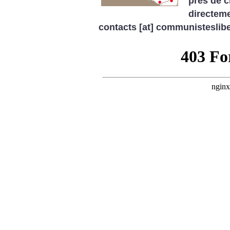
près de c
directeme
contacts [at] communisteslibe