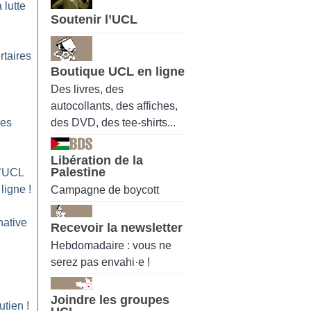
 lutte
Soutenir l’UCL
rtaires
Boutique UCL en ligne
Des livres, des
autocollants, des affiches,
des DVD, des tee-shirts...
pes
Libération de la
Palestine
l’UCL
 ligne
!
Campagne de boycott
native
Recevoir la newsletter
Hebdomadaire : vous ne
serez pas envahi·e !
Joindre les groupes
utien
!