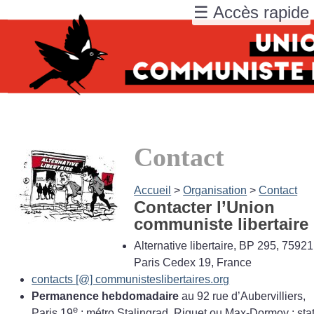
☰ Accès rapide
Contact
Accueil
>
Organisation
>
Contact
Contacter l’Union
communiste libertaire 
Alternative libertaire, BP 295, 75921
Paris Cedex 19, France
contacts [@] communisteslibertaires.org
Permanence hebdomadaire
au 92 rue d’Aubervilliers,
e
Paris 19
; métro Stalingrad, Riquet ou Max-Dormoy
; sta