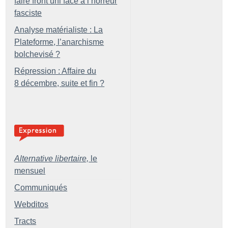
faire front uni face à l’horreur
fasciste
Analyse matérialiste : La
Plateforme, l’anarchisme
bolchevisé
?
Répression : Affaire du
8 décembre, suite et fin
?
Alternative libertaire,
le
mensuel
Communiqués
Webditos
Tracts