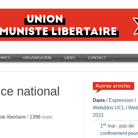
HIVES
ORGANISATION
LIENS
CONTACT
ce national
Dans
/
Expression
/
Webditos UCL
/
Web
2021
e libertaire
/
1396
vues
er
1
mai : pas de
confinement pour