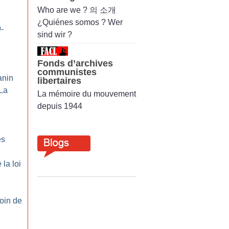
Who are we ? 의 소개
¿Quiénes somos ? Wer
-
sind wir ?
Fonds d’archives
communistes
anin
libertaires
La
La mémoire du mouvement
depuis 1944
es
la loi
oin de