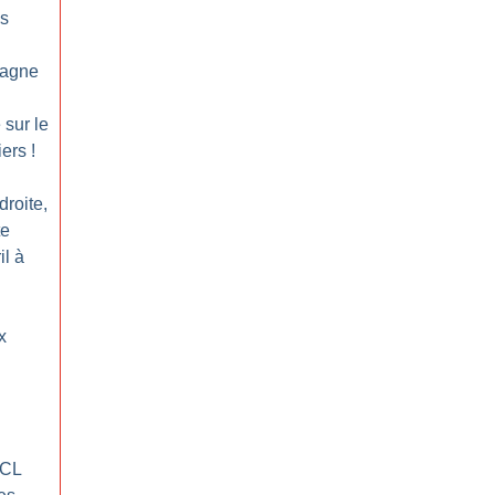
es
tagne
 sur le
iers
!
droite,
te
il à
x
UCL