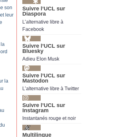
iste
me son
Suivre l’UCL sur
Diaspora
et leur
L’alternative libre à
e
Facebook
 la
Suivre l’UCL sur
Bluesky
Nord
Adieu Elon Musk
Suivre l’UCL sur
Mastodon
r la
au
L’alternative libre à Twitter
Suivre l’UCL sur
Instagram
au
,
Instantanés rouge et noir
 du
Multilingue