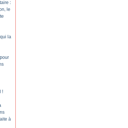
aire :
on, le
te
qui la
pour
ns
l
!
a
ons
raite à