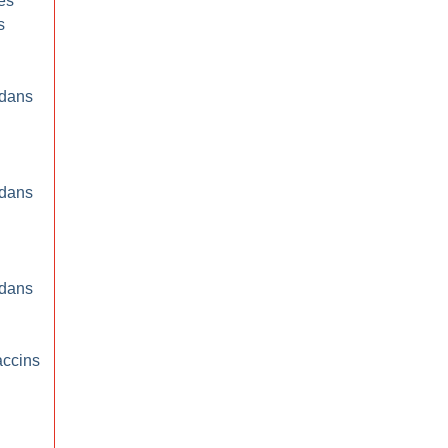
es
s
 dans
 dans
 dans
accins