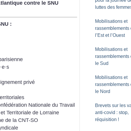
pour la journée d
Atlantique contre le SNU
luttes des femme
Mobilisations et
SNU :
rassemblements
l’Est et l’Ouest
Mobilisations et
rassemblements
parisienne
le Sud
·
e
·
s
Mobilisations et
ignement privé
rassemblements
le Nord
rritoriales
nfédération Nationale du Travail
Brevets sur les v
t Territoriale de Lorraine
anti-covid : stop,
réquisition
!
he de la CNT-SO
yndicale