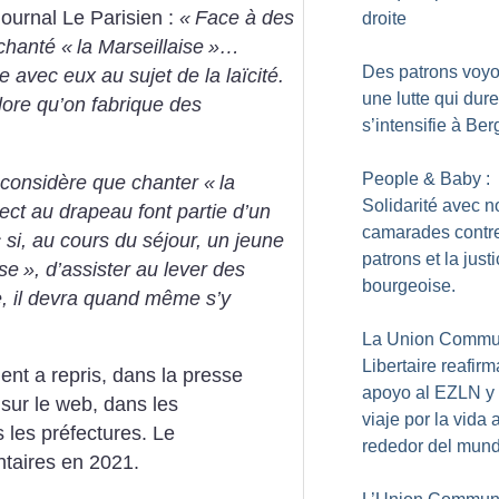
journal Le Parisien :
«
Face à des
droite
chanté «
la Marseillaise
»…
Des patrons voyo
 avec eux au sujet de la laïcité.
une lutte qui dure
lore qu’on fabrique des
s’intensifie à Be
People & Baby :
 considère que chanter «
la
Solidarité avec n
ect au drapeau font partie d’un
camarades contre
si, au cours du séjour, un jeune
patrons et la just
ise
», d’assister au lever des
bourgeoise.
e, il devra quand même s’y
La Union Commu
Libertaire reafirm
nt a repris, dans la presse
apoyo al EZLN y
, sur le web, dans les
viaje por la vida a
 les préfectures. Le
rededor del mun
taires en 2021.