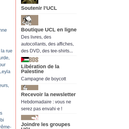
Soutenir l’UCL
Boutique UCL en ligne
enne
Des livres, des
autocollants, des affiches,
des DVD, des tee-shirts...
 la rue
urde,
our
Libération de la
Palestine
Leyla
Campagne de boycott
eurs,
Recevoir la newsletter
Hebdomadaire : vous ne
serez pas envahi·e !
es
lbi
Joindre les groupes
trême-