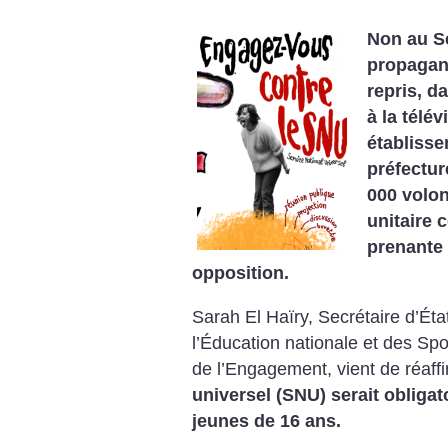
Non au Se
propagan
repris, da
à la télév
établisse
préfectu
000 volo
unitaire 
prenante 
opposition.
Sarah El Haïry, Secrétaire d’Éta
l’Éducation nationale et des Sp
de l’Engagement, vient de réaff
universel (SNU) serait obligat
jeunes de 16 ans.