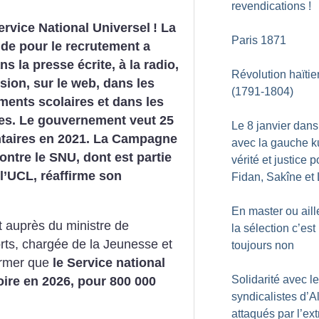
revendications
!
rvice National Universel
! La
Paris 1871
de pour le recrutement a
ns la presse écrite, à la radio,
Révolution haïti
ision, sur le web, dans les
(1791-1804)
ments scolaires et dans les
res. Le gouvernement veut 25
Le 8 janvier dans
ntaires en 2021. La Campagne
avec la gauche k
contre le SNU, dont est partie
vérité et justice p
l’UCL, réaffirme son
Fidan, Sakîne et 
En master ou aill
t auprès du ministre de
la sélection c’est
orts, chargée de la Jeunesse et
toujours non
irmer que
le Service national
Solidarité avec l
oire en 2026, pour 800 000
syndicalistes d’A
attaqués par l’ex