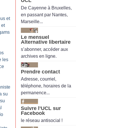
UCL
De Cayenne à Bruxelles,
en passant par Nantes,
us et
Marseille...
 et
rgams
Le mensuel
Alternative libertaire
s’abonner, accéder aux
os
archives en ligne.
 les
ice
Prendre contact
Adresse, courriel,
téléphone, horaires de la
niste
permanence...
a su
 su
l
Suivre l’UCL sur
Facebook
do
le réseau antisocial !