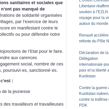
L’Union Commun
ions sanitaires et sociales que
Libertaire réaffir
s n’ont pas manqué de
soutien à l’EZLN 
érations de solidarité organisées
voyage pour la vi
llages, par l’exercice de leurs
autour du monde
ncore en manifestant contre le
collectifs ou pour défendre notre
Renault accélère
refonte du Pôle 
injonctions de l’Etat pour le faire.
Déclaration de la
épondre aux carences
Délégation
ngagement social, nombre de ces
internationale pou
, poursuivi
·
es, sanctionné
·
es.
paix et la liberté 
Kurdistan
c’est :
Contre la guerre 
 de la jeunesse
Kurdistan irakien
contre la traîtrise
 des travailleurs et travailleuses
PDK