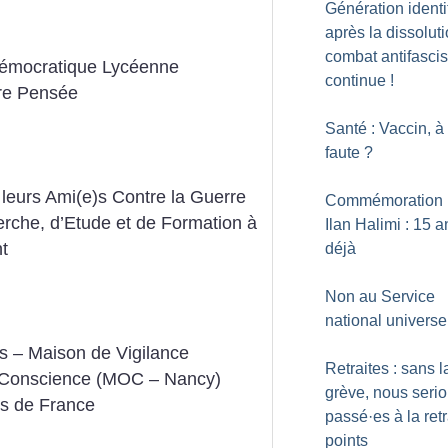
Génération identit
après la dissoluti
combat antifascis
Démocratique Lycéenne
continue
!
bre Pensée
Santé : Vaccin, à 
faute
?
leurs Ami(e)s Contre la Guerre
Commémoration 
che, d’Etude et de Formation à
Ilan Halimi : 15 a
t
déjà
Non au Service
national universe
s – Maison de Vigilance
Retraites : sans l
 Conscience (MOC – Nancy)
grève, nous seri
s de France
passé
·
es à la ret
points