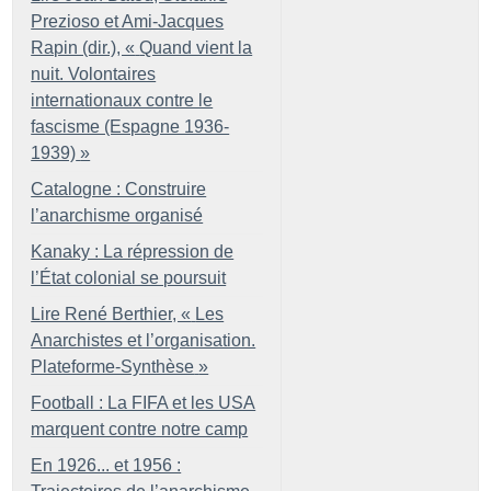
Prezioso et Ami-Jacques
Rapin (dir.), «
Quand vient la
nuit. Volontaires
internationaux contre le
fascisme (Espagne 1936-
1939)
»
Catalogne : Construire
l’anarchisme organisé
Kanaky : La répression de
l’État colonial se poursuit
Lire René Berthier, «
Les
Anarchistes et l’organisation.
Plateforme-Synthèse
»
Football : La FIFA et les USA
marquent contre notre camp
En 1926... et 1956 :