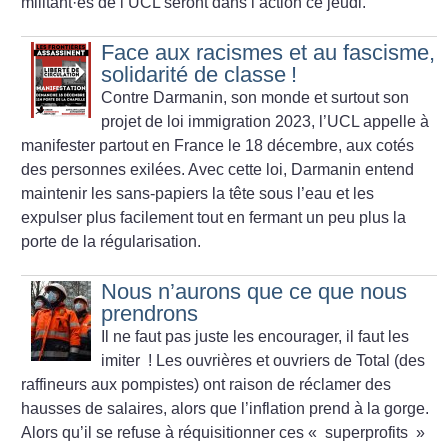
militant
·
es de l’UCL seront dans l’action ce jeudi.
Face aux racismes et au fascisme,
solidarité de classe
!
Contre Darmanin, son monde et surtout son
projet de loi immigration 2023, l’UCL appelle à
manifester partout en France le 18 décembre, aux cotés
des personnes exilées. Avec cette loi, Darmanin entend
maintenir les sans-papiers la tête sous l’eau et les
expulser plus facilement tout en fermant un peu plus la
porte de la régularisation.
Nous n’aurons que ce que nous
prendrons
Il ne faut pas juste les encourager, il faut les
imiter
!
Les ouvrières et ouvriers de Total (des
raffineurs aux pompistes) ont raison de réclamer des
hausses de salaires, alors que l’inflation prend à la gorge.
Alors qu’il se refuse à réquisitionner ces «
superprofits
»