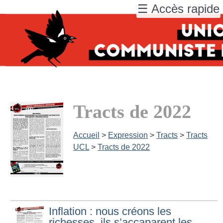
☰ Accès rapide
Tracts de 2022
Accueil
>
Expression
>
Tracts
>
Tracts
UCL
>
Tracts de 2022
Inflation : nous créons les
richesses, ils s’accaparent les