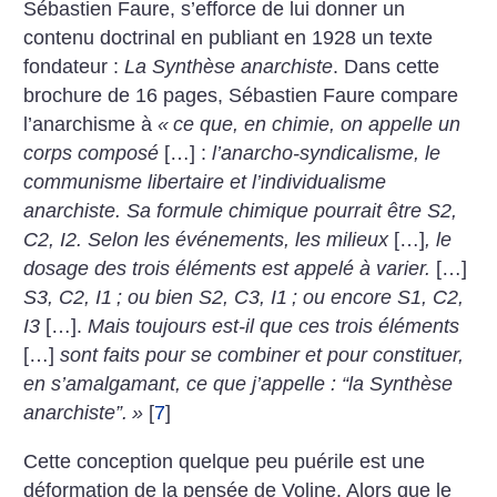
Sébastien Faure, s’efforce de lui donner un
contenu doctrinal en publiant en 1928 un texte
fondateur :
La Synthèse anarchiste
. Dans cette
brochure de 16 pages, Sébastien Faure compare
l’anarchisme à
«
ce que, en chimie, on appelle un
corps composé
[…] :
l’anarcho-syndicalisme, le
communisme libertaire et l’individualisme
anarchiste. Sa formule chimique pourrait être S2,
C2, I2. Selon les événements, les milieux
[…]
, le
dosage des trois éléments est appelé à varier.
[…]
S3, C2, I1
; ou bien S2, C3, I1
; ou encore S1, C2,
I3
[…].
Mais toujours est-il que ces trois éléments
[…]
sont faits pour se combiner et pour constituer,
en s’amalgamant, ce que j’appelle : “la Synthèse
anarchiste”.
»
[
7
]
Cette conception quelque peu puérile est une
déformation de la pensée de Voline. Alors que le