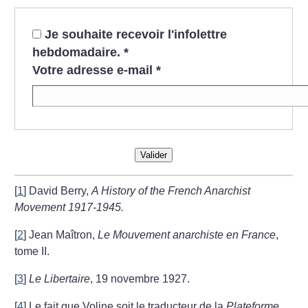
Je souhaite recevoir l'infolettre
hebdomadaire.
*
Votre adresse e-mail
*
Valider
[
1
]
David Berry,
A History of the French Anarchist
Movement 1917-1945.
[
2
]
Jean Maîtron,
Le Mouvement anarchiste en France
,
tome II.
[
3
]
Le Libertaire
, 19 novembre 1927.
[
4
]
Le fait que Voline soit le traducteur de la
Plateforme