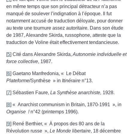
en même temps que son principal détracteur n’a pas
manqué de soulever l’indignation à l’époque. Il fut
notamment accusé de traduction déloyale, pour donner
au texte une tournure assez autoritaire. Dans son étude
de 1987, Alexandre Skirda, russophone, atteste que la
traduction de Voline était effectivement tendancieuse.
[
5
]
Cité dans Alexandre Skirda,
Autonomie individuelle et
force collective
, 1987.
[
6
]
Gaetano Manfredonia, «
Le Débat
Plateforme
/Synthèse
» in
Itinéraire
n°13.
[
7
]
Sébastien Faure,
La Synthèse anarchiste,
1928.
[
8
]
«
Anarchist communism in Britain, 1870-1991
», in
Organise
!
n°42 (printemps 1996).
[
9
]
René Berthier, «
À propos des 80 ans de la
Révolution russe
»,
Le Monde libertaire
, 18 décembre