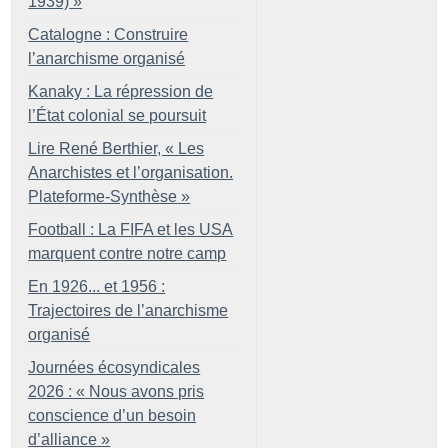
1939)
»
Catalogne : Construire
l’anarchisme organisé
Kanaky : La répression de
l’État colonial se poursuit
Lire René Berthier, «
Les
Anarchistes et l’organisation.
Plateforme-Synthèse
»
Football : La FIFA et les USA
marquent contre notre camp
En 1926... et 1956 :
Trajectoires de l’anarchisme
organisé
Journées écosyndicales
2026 : «
Nous avons pris
conscience d’un besoin
d’alliance
»