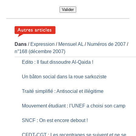
Valider
Dans
/
Expression
/
Mensuel AL
/
Numéros de 2007
/
n°168 (décembre 2007)
Edito : Il faut dissoudre Al-Qaida
!
Un bâton social dans la roue sarkoziste
Traité simplifié : Antisocial et illégitime
Mouvement étudiant : l’UNEF a choisi son camp
SNCF : On est encore debout
!
CFDT-CGT : Les recentrages se suivent et ne se