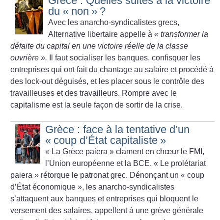
Grèce : Quelles suites à la victoire
du «
non
»
?
Avec les anarcho-syndicalistes grecs,
Alternative libertaire appelle à
«
transformer la
défaite du capital en une victoire réelle de la classe
ouvrière
».
Il faut socialiser les banques, confisquer les
entreprises qui ont fait du chantage au salaire et procédé à
des lock-out déguisés, et les placer sous le contrôle des
travailleuses et des travailleurs. Rompre avec le
capitalisme est la seule façon de sortir de la crise.
Grèce : face à la tentative d’un
«
coup d’État capitaliste
»
«
La Grèce paiera
» clament en chœur le FMI,
l’Union européenne et la BCE. «
Le prolétariat
paiera
» rétorque le patronat grec. Dénonçant un «
coup
d’État économique
», les anarcho-syndicalistes
s’attaquent aux banques et entreprises qui bloquent le
versement des salaires, appellent à une grève générale