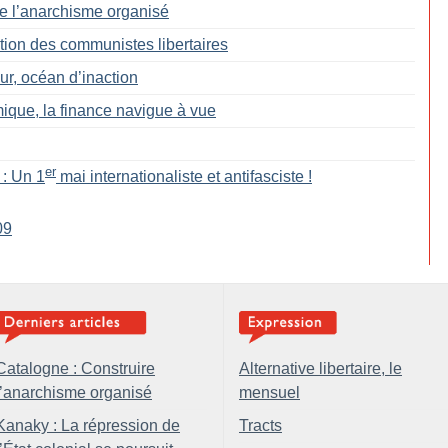
de l’anarchisme organisé
tion des communistes libertaires
, océan d’inaction
ique, la finance navigue à vue
er
 : Un 1
mai internationaliste et antifasciste
!
09
Catalogne : Construire
Alternative libertaire, le
l’anarchisme organisé
mensuel
Kanaky : La répression de
Tracts