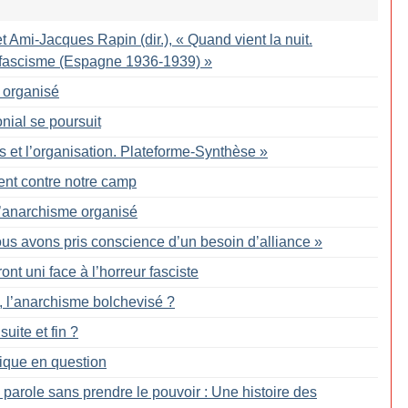
t Ami-Jacques Rapin (dir.), «
Quand vient la nuit.
le fascisme (Espagne 1936-1939)
»
 organisé
onial se poursuit
s et l’organisation. Plateforme-Synthèse
»
ent contre notre camp
 l’anarchisme organisé
us avons pris conscience d’un besoin d’alliance
»
ront uni face à l’horreur fasciste
e, l’anarchisme bolchevisé
?
uite et fin
?
tique en question
 parole sans prendre le pouvoir : Une histoire des