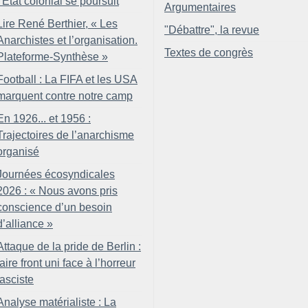
l’État colonial se poursuit
Argumentaires
Lire René Berthier, «
Les
"Débattre", la revue
Anarchistes et l’organisation.
Textes de congrès
Plateforme-Synthèse
»
Football : La FIFA et les USA
marquent contre notre camp
En 1926... et 1956 :
Trajectoires de l’anarchisme
organisé
Journées écosyndicales
2026 : «
Nous avons pris
conscience d’un besoin
d’alliance
»
Attaque de la pride de Berlin :
faire front uni face à l’horreur
fasciste
Analyse matérialiste : La