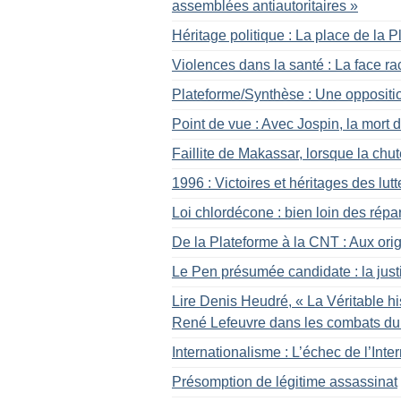
assemblées antiautoritaires
»
Héritage politique : La place de la 
Violences dans la santé : La face ra
Plateforme/Synthèse : Une opposition
Point de vue : Avec Jospin, la mort 
Faillite de Makassar, lorsque la chu
1996 : Victoires et héritages des lut
Loi chlordécone : bien loin des répa
De la Plateforme à la CNT : Aux ori
Le Pen présumée candidate : la just
Lire Denis Heudré, «
La Véritable hi
René Lefeuvre dans les combats du
Internationalisme : L’échec de l’Inte
Présomption de légitime assassinat