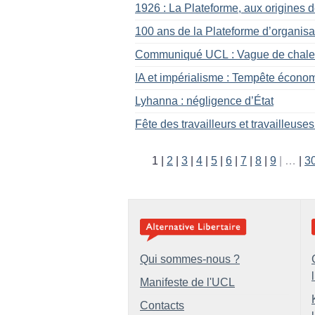
1926 : La Plateforme, aux origines 
100 ans de la Plateforme d’organisa
Communiqué UCL : Vague de chaleur
IA et impérialisme : Tempête économ
Lyhanna : négligence d’État
Fête des travailleurs et travailleuses
1
2
3
4
5
6
7
8
9
…
3
Qui sommes-nous ?
Manifeste de l'UCL
Contacts