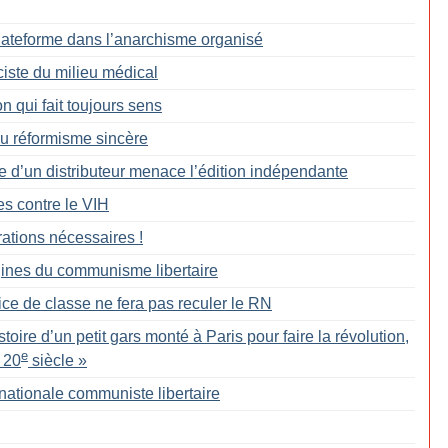
Plateforme dans l’anarchisme organisé
ciste du milieu médical
 qui fait toujours sens
du réformisme sincère
te d’un distributeur menace l’édition indépendante
tes contre le VIH
rations nécessaires
!
gines du communisme libertaire
ice de classe ne fera pas reculer le RN
stoire d’un petit gars monté à Paris pour faire la révolution,
e
 20
siècle
»
rnationale communiste libertaire