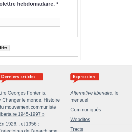
nfolettre hebdomadaire.
*
lider
Lire Georges Fontenis,
Alternative libertaire,
le
«
Changer le monde. Histoire
mensuel
du mouvement communiste
Communiqués
libertaire 1945-1997
»
Webditos
En 1926... et 1956 :
Tracts
Trajectoires de l’anarchisme