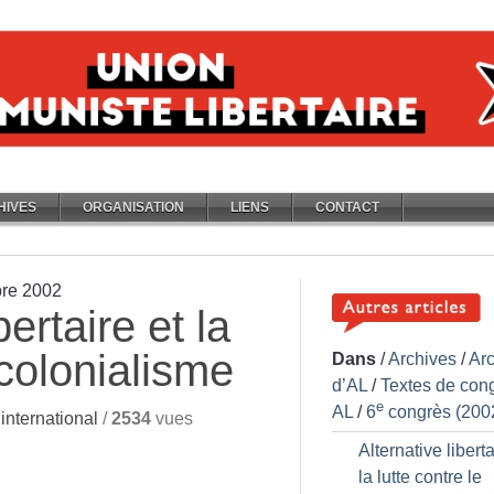
HIVES
ORGANISATION
LIENS
CONTACT
bre 2002
bertaire et la
 colonialisme
Dans
/
Archives
/
Ar
d’AL
/
Textes de con
e
AL
/
6
congrès (200
nternational
/
2534
vues
Alternative liberta
la lutte contre le