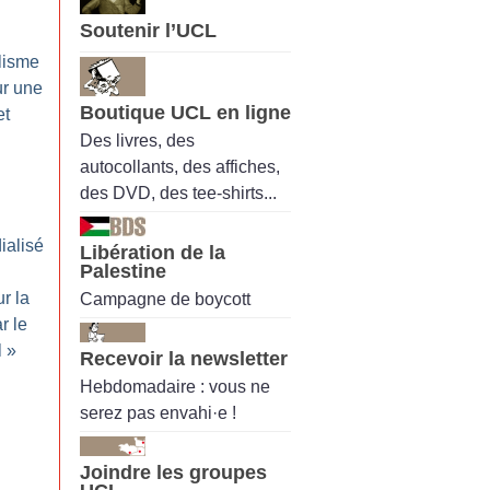
Soutenir l’UCL
lisme
ur une
Boutique UCL en ligne
et
Des livres, des
autocollants, des affiches,
des DVD, des tee-shirts...
ialisé
Libération de la
Palestine
r la
Campagne de boycott
r le
l
»
Recevoir la newsletter
Hebdomadaire : vous ne
serez pas envahi·e !
Joindre les groupes