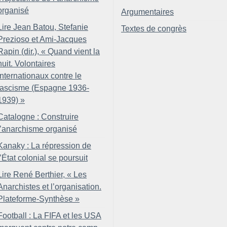
organisé
Argumentaires
Lire Jean Batou, Stefanie
Textes de congrès
Prezioso et Ami-Jacques
Rapin (dir.), «
Quand vient la
nuit. Volontaires
internationaux contre le
fascisme (Espagne 1936-
1939)
»
Catalogne : Construire
l’anarchisme organisé
Kanaky : La répression de
l’État colonial se poursuit
Lire René Berthier, «
Les
Anarchistes et l’organisation.
Plateforme-Synthèse
»
Football : La FIFA et les USA