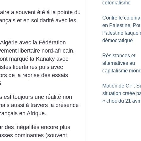
colonialisme
aire a souvent été à la pointe du
Contre le colonia
ançais et en solidarité avec les
en Palestine, Po
Palestine laïque 
démocratique
’Algérie avec la Fédération
ement libertaire nord-africain,
Résistances et
i ont marqué la Kanaky avec
alternatives au
stes libertaires puis avec
capitalisme mond
lors de la reprise des essais
5.
Motion de CF : Su
situation créée pa
s est toujours une réalité non
«
choc du 21 avri
is aussi à travers la présence
français en Afrique.
ar des inégalités encore plus
asses dominantes (souvent