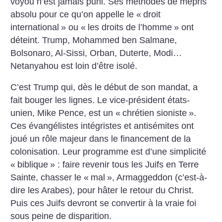
voyou n’est jamais puni. Ses méthodes de mépris
absolu pour ce qu’on appelle le «
droit
international
» ou «
les droits de l’homme
» ont
déteint. Trump, Mohammed ben Salmane,
Bolsonaro, Al-Sissi, Orban, Duterte, Modi…
Netanyahou est loin ­d’être isolé.
C’est Trump qui, dès le début de son mandat, a
fait bouger les lignes. Le vice-président états-
unien, Mike Pence, est un «
chrétien sioniste
».
Ces évangélistes intégristes et antisémites ont
joué un rôle majeur dans le financement de la
colonisation. Leur programme est d’une simplicité
«
biblique
» : faire revenir tous les Juifs en Terre
Sainte, chasser le «
mal
», Armaggeddon (c’est-à-
dire les Arabes), pour hâter le retour du Christ.
Puis ces Juifs devront se convertir à la vraie foi
sous peine de disparition.