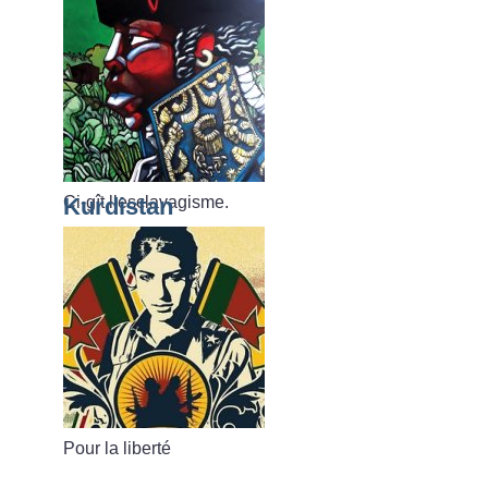
Ci-gît l’esclavagisme.
Kurdistan
Pour la liberté