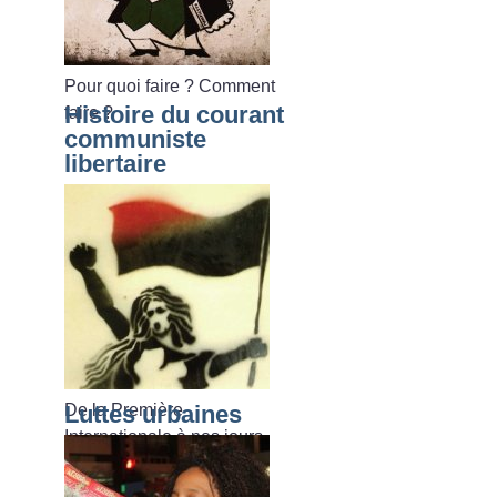
Pour quoi faire
? Comment
Histoire du courant
faire
?
communiste
libertaire
De la Première
Luttes urbaines
Internationale à nos jours.