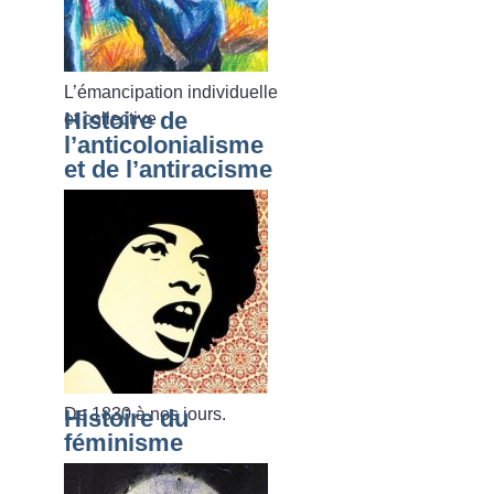
L’émancipation individuelle
Histoire de
et collective
l’anticolonialisme
et de l’antiracisme
De 1830 à nos jours.
Histoire du
féminisme