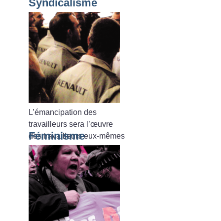
Syndicalisme
L’émancipation des
travailleurs sera l’œuvre
Féminisme
des travailleurs eux-mêmes