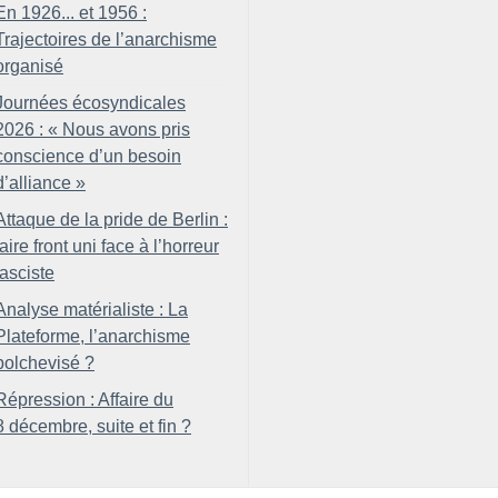
En 1926... et 1956 :
Trajectoires de l’anarchisme
organisé
Journées écosyndicales
2026 : «
Nous avons pris
conscience d’un besoin
d’alliance
»
Attaque de la pride de Berlin :
faire front uni face à l’horreur
fasciste
Analyse matérialiste : La
Plateforme, l’anarchisme
bolchevisé
?
Répression : Affaire du
8 décembre, suite et fin
?