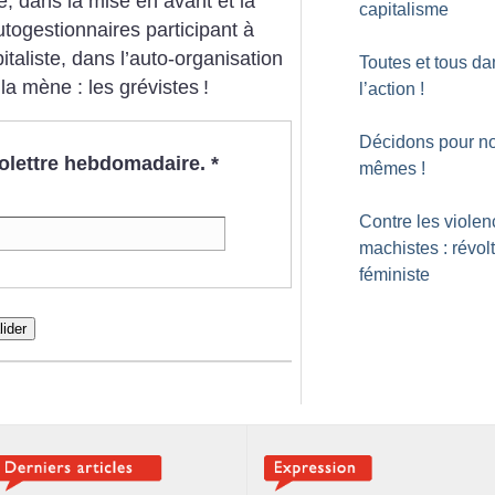
te, dans la mise en avant et la
capitalisme
utogestionnaires participant à
taliste, dans l’auto-organisation
Toutes et tous da
 la mène : les grévistes
!
l’action
!
Décidons pour n
nfolettre hebdomadaire.
*
mêmes
!
Contre les viole
machistes : révol
féministe
lider