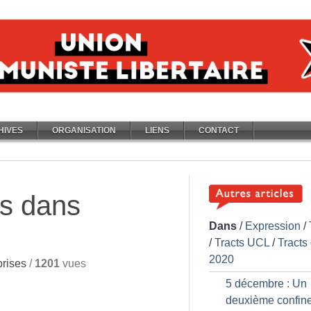
HIVES
ORGANISATION
LIENS
CONTACT
us dans
Dans
/
Expression
/
/
Tracts UCL
/
Tracts
2020
prises
/
1201
vues
5 décembre : Un
deuxième confin