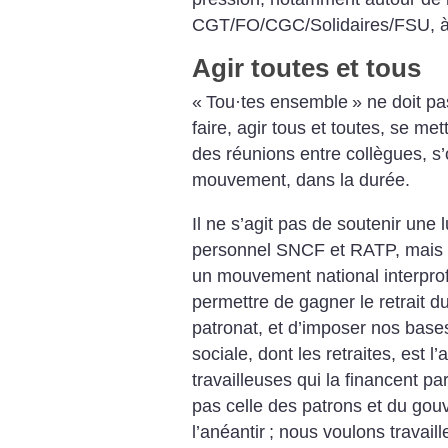
CGT/FO/CGC/Solidaires/FSU, à p
Agir toutes et tous
«
Tou
·
tes ensemble
» ne doit pa
faire, agir tous et toutes, se me
des réunions entre collègues, s’
mouvement, dans la durée.
Il ne s’agit pas de soutenir une l
personnel SNCF et RATP, mais de
un mouvement national interprof
permettre de gagner le retrait 
patronat, et d’imposer nos bases
sociale, dont les retraites, est l’
travailleuses qui la financent par
pas celle des patrons et du go
l’anéantir
; nous voulons travail