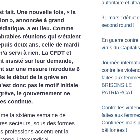
autoritaire et ultr
st fait. Une nouvelle fois, «
la
31 mars : début 
ion
», annoncée à grand
second round
!
édiatique, a eu lieu. Comme
brables réunions qui s’étaient
En guerre contre 
puis deux ans, celle de mardi
virus du Capital
 n’a servi à rien. La CFDT et
t insisté sur leur demande,
Journée internati
nt sur une mesure introduite 6
contre les violen
ès le début de la grève en
faites aux femme
’est donc pas le motif initiale
BRISONS LE
PATRIARCAT
!
a grève, le gouvernement ne
es continue.
Contre les viole
ame la sixième semaine de
faites aux femmes
Confinées mais 
tres secteurs, sous des formes
bâillonées
!
rs professions accentuent la
’appel intersyndical