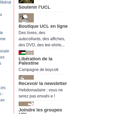
alibéral
Soutenir l’UCL
du
Boutique UCL en ligne
Des livres, des
le
autocollants, des affiches,
isme
des DVD, des tee-shirts...
onale
ces
Libération de la
Palestine
s
Campagne de boycott
Recevoir la newsletter
nces
Hebdomadaire : vous ne
 :
serez pas envahi·e !
pas
Joindre les groupes