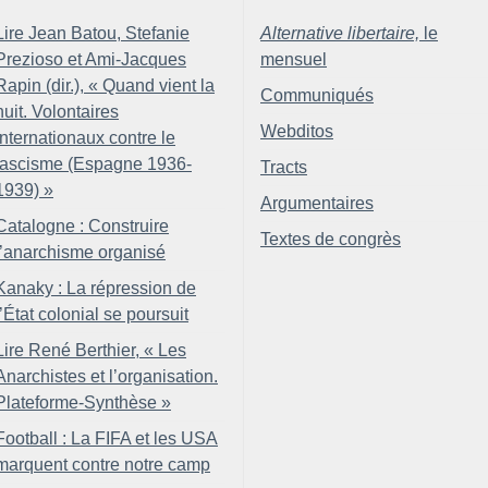
Lire Jean Batou, Stefanie
Alternative libertaire,
le
Prezioso et Ami-Jacques
mensuel
Rapin (dir.), «
Quand vient la
Communiqués
nuit. Volontaires
Webditos
internationaux contre le
fascisme (Espagne 1936-
Tracts
1939)
»
Argumentaires
Catalogne : Construire
Textes de congrès
l’anarchisme organisé
Kanaky : La répression de
l’État colonial se poursuit
Lire René Berthier, «
Les
Anarchistes et l’organisation.
Plateforme-Synthèse
»
Football : La FIFA et les USA
marquent contre notre camp