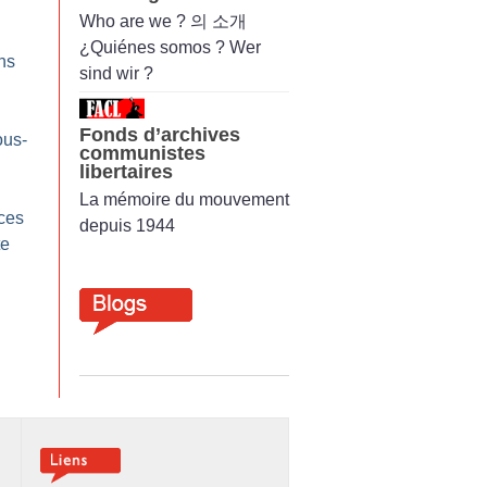
Who are we ? 의 소개
¿Quiénes somos ? Wer
ns
sind wir ?
Fonds d’archives
ous-
communistes
libertaires
La mémoire du mouvement
nces
depuis 1944
te