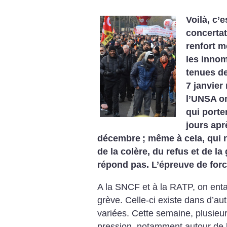
Voilà, c’e
concertat
renfort m
les innom
tenues de
7 janvier
l’UNSA on
qui porte
jours apr
décembre
; même à cela, qui n
de la colère, du refus et de l
répond pas. L’épreuve de forc
A la SNCF et à la RATP, on ent
grève. Celle-ci existe dans d’au
variées. Cette semaine, plusieu
pression, notamment autour de l