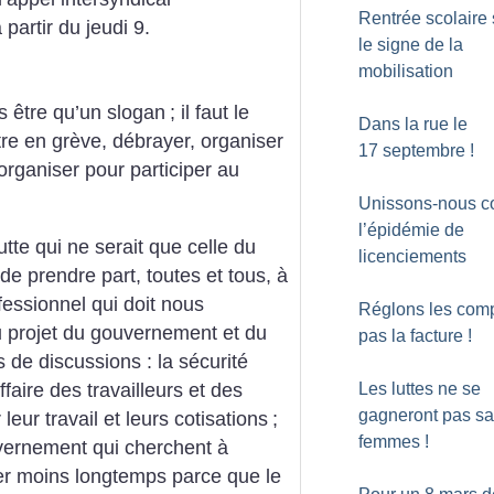
Rentrée scolaire
artir du jeudi 9.
le signe de la
mobilisation
s être qu’un slogan
; il faut le
Dans la rue le
ttre en grève, débrayer, organiser
17 septembre
!
organiser pour participer au
Unissons-nous c
l’épidémie de
utte qui ne serait que celle du
licenciements
 prendre part, toutes et tous, à
essionnel qui doit nous
Réglons les comp
du projet du gouvernement et du
pas la facture
!
 de discussions : la sécurité
affaire des travailleurs et des
Les luttes ne se
gagneront pas sa
 leur travail et leurs cotisations
;
femmes
!
uvernement qui cherchent à
ler moins longtemps parce que le