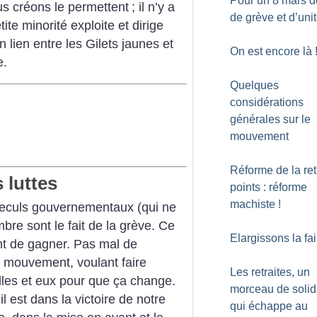
Pour un 8 mars de
us créons le permettent
; il n’y a
de grève et d’uni
ite minorité exploite et dirige
n lien entre les Gilets jaunes et
On est encore là
e.
Quelques
considérations
générales sur le
mouvement
Réforme de la ret
 luttes
points : réforme
machiste
!
reculs gouvernementaux (qui ne
bre sont le fait de la grève. Ce
Elargissons la fai
ont de gagner. Pas mal de
le mouvement, voulant faire
Les retraites, un
elles et eux pour que ça change.
morceau de solid
il est dans la victoire de notre
qui échappe au