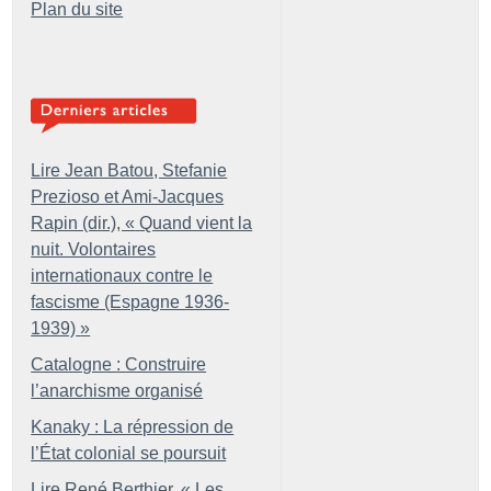
Plan du site
Lire Jean Batou, Stefanie
Prezioso et Ami-Jacques
Rapin (dir.), «
Quand vient la
nuit. Volontaires
internationaux contre le
fascisme (Espagne 1936-
1939)
»
Catalogne : Construire
l’anarchisme organisé
Kanaky : La répression de
l’État colonial se poursuit
Lire René Berthier, «
Les