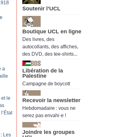
1918
Soutenir l’UCL
de
Boutique UCL en ligne
Des livres, des
autocollants, des affiches,
des DVD, des tee-shirts...
e a
Libération de la
Palestine
ille
Campagne de boycott
et le
Recevoir la newsletter
as
Hebdomadaire : vous ne
l’État
serez pas envahi·e !
Joindre les groupes
: Les