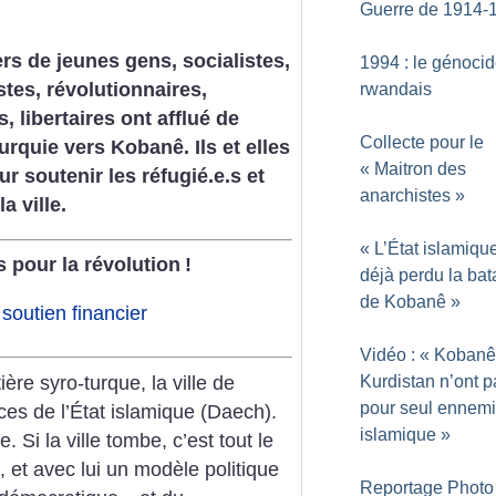
Guerre de 1914-
ers de jeunes gens, socialistes,
1994 : le génoci
stes, révolutionnaires,
rwandais
, libertaires ont afflué de
Collecte pour le
Turquie vers Kobanê. Ils et elles
«
Maitron des
ur soutenir les réfugié.e.s et
anarchistes
»
a ville.
«
L’État islamiqu
 pour la révolution
!
déjà perdu la bata
de Kobanê
»
outien financier
Vidéo : «
Kobanê 
Kurdistan n’ont p
ière syro-turque, la ville de
pour seul ennemi 
ces de l’État islamique (Daech).
islamique
»
 Si la ville tombe, c’est tout le
 et avec lui un modèle politique
Reportage Photo 