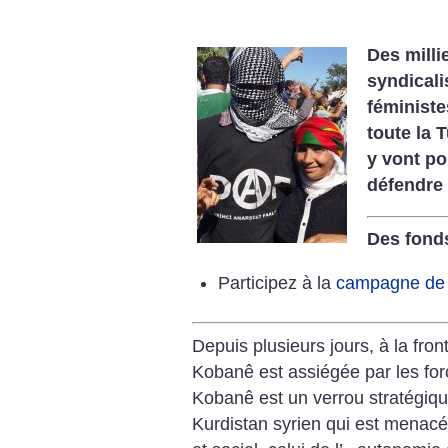
Des milli
syndicali
féministes
toute la 
y vont po
défendre l
Des fonds
Participez à la
campagne de s
Depuis plusieurs jours, à la front
Kobanê est assiégée par les for
Kobanê est un verrou stratégique.
Kurdistan syrien qui est menacé,