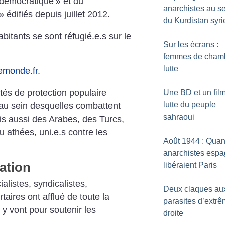
démocratique
» et du
anarchistes au s
» édifiés depuis juillet 2012.
du Kurdistan syri
bitants se sont réfugié.e.s sur le
Sur les écrans :
femmes de cham
lutte
Lemonde.fr
.
ités de protection populaire
Une BD et un film
lutte du peuple
 au sein desquelles combattent
sahraoui
s aussi des Arabes, des Turcs,
 athées, uni.e.s contre les
Août 1944 : Qua
anarchistes espa
ation
libéraient Paris
alistes, syndicalistes,
Deux claques au
rtaires ont afflué de toute la
parasites d’extr
 y vont pour soutenir les
droite