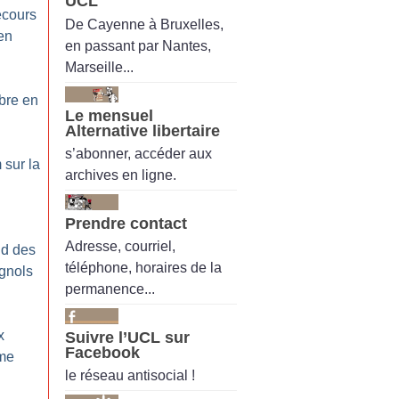
UCL
ecours
De Cayenne à Bruxelles,
en
en passant par Nantes,
Marseille...
bre en
Le mensuel
Alternative libertaire
s’abonner, accéder aux
 sur la
archives en ligne.
Prendre contact
Adresse, courriel,
nd des
téléphone, horaires de la
gnols
permanence...
x
Suivre l’UCL sur
Facebook
ême
le réseau antisocial !