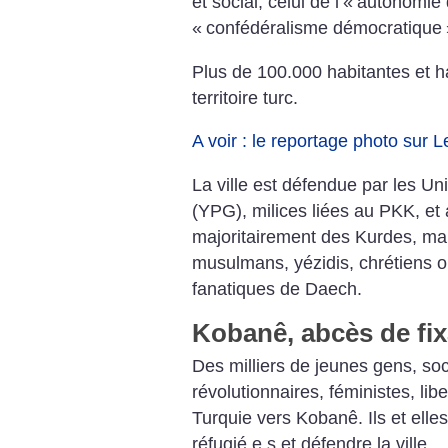
et social, celui de l’«
autonomie 
«
confédéralisme démocratique
Plus de 100.000 habitantes et ha
territoire turc.
A voir : le reportage photo sur 
La ville est défendue par les Un
(YPG), milices liées au PKK, et
majoritairement des Kurdes, mai
musulmans, yézidis, chrétiens ou
fanatiques de Daech.
Kobanê, abcès de fix
Des milliers de jeunes gens, soci
révolutionnaires, féministes, libe
Turquie vers Kobanê. Ils et elles
réfugié.e.s et défendre la ville.