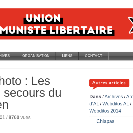
HIVES
ORGANISATION
LIENS
CONTACT
oto : Les
u secours du
Dans
/
Archives
/
Ar
en
d’AL
/
Webditos AL
/
Webditos 2014
01
/
8760
vues
Chiapas