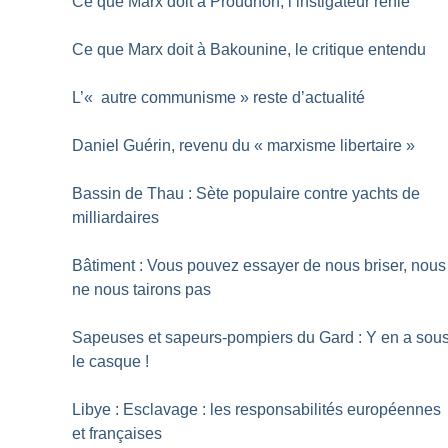
Ce que Marx doit à Proudhon, l’instigateur renié
Ce que Marx doit à Bakounine, le critique entendu
L’«
autre communisme
» reste d’actualité
Daniel Guérin, revenu du «
marxisme libertaire
»
Bassin de Thau : Sète populaire contre yachts de
milliardaires
Bâtiment : Vous pouvez essayer de nous briser, nous
ne nous tairons pas
Sapeuses et sapeurs-pompiers du Gard : Y en a sou
le casque
!
Libye : Esclavage : les responsabilités européennes
et françaises