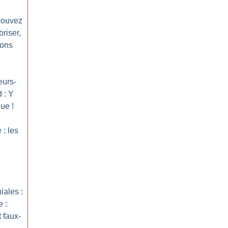
pouvez
riser,
rons
eurs-
 : Y
que
!
 : les
iales :
 :
 faux-