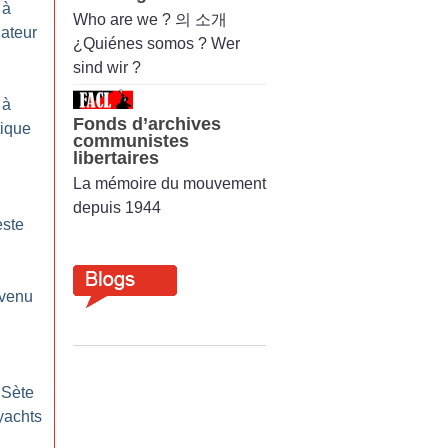
 à
Who are we ? 의 소개
gateur
¿Quiénes somos ? Wer
sind wir ?
 à
Fonds d’archives
tique
communistes
libertaires
La mémoire du mouvement
depuis 1944
este
evenu
 Sète
yachts