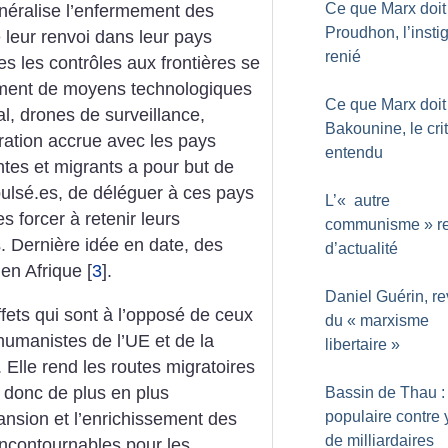
Ce que Marx doit
néralise l’enfermement des
Proudhon, l’insti
 leur renvoi dans leur pays
renié
es les contrôles aux frontières se
iement de moyens technologiques
Ce que Marx doit
ral, drones de surveillance,
Bakounine, le cri
ération accrue avec les pays
entendu
antes et migrants a pour but de
pulsé.es, de déléguer à ces pays
L’«
autre
es forcer à retenir leurs
communisme
» r
s. Dernière idée en date, des
d’actualité
 en Afrique
[
3
]
.
Daniel Guérin, r
ffets qui sont à l’opposé de ceux
du «
marxisme
umanistes de l’UE et de la
libertaire
»
Elle rend les routes migratoires
 donc de plus en plus
Bassin de Thau :
populaire contre 
pansion et l’enrichissement des
de milliardaires
ncontournables pour les