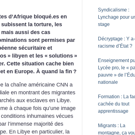
Syndicalisme :
tes d’Afrique bloqué.es en
Lynchage pour u
subissent la torture, les
stage
s mais aussi des cas
Décryptage : Y a-t
ominations sont permises par
racisme d’État
?
péenne sécuritaire et
aos
» libyen et les «
solutions
»
Enseignement pub
r. Cette situation cache bien
Lycée pro, le «
pa
 et en Europe. À quand la fin
?
pauvre
» de l’Éd
nationale
de la chaîne américaine CNN a
iale en montrant des migrantes
Formation : La fa
archés aux esclaves en Libye.
cachée du tout
omme à chaque fois qu’une image
apprentissage
s conditions inhumaines vécues
ar l’immense majorité des
Migrants : La
. En Libye en particulier, la
montagne, ça vo