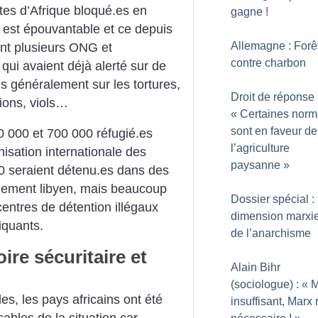
tes d’Afrique bloqué.es en
gagne
!
 est épouvantable et ce depuis
Allemagne : Forê
t plusieurs ONG et
contre charbon
qui avaient déjà alerté sur de
s généralement sur les tortures,
Droit de réponse 
ions, viols…
«
Certaines nor
sont en faveur de
00 000 et 700 000 réfugié.es
l’agriculture
nisation internationale des
paysanne
»
0 seraient détenu.es dans des
rnement libyen, mais beaucoup
Dossier spécial :
entres de détention illégaux
dimension marxi
iquants.
de l’anarchisme
ire sécuritaire et
Alain Bihr
(sociologue) : «
les, les pays africains ont été
insuffisant, Marx 
ables de la situation car