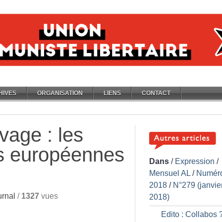
HIVES
ORGANISATION
LIENS
CONTACT
vage : les
és européennes
Dans
/
Expression
/
Mensuel AL
/
Numér
2018
/
N°279 (janvie
rnal
/
1327
vues
2018)
Edito : Collabos