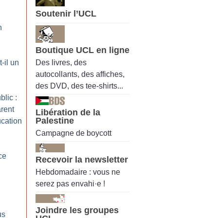
Soutenir l’UCL
n
Boutique UCL en ligne
Des livres, des
-il un
autocollants, des affiches,
des DVD, des tee-shirts...
lic :
rent
Libération de la
Palestine
ucation
Campagne de boycott
ce
Recevoir la newsletter
Hebdomadaire : vous ne
serez pas envahi·e !
Joindre les groupes
us