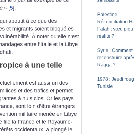
ait le
«
parfait exemple de ce
semblants
re
»
[
5
]
.
Palestine :
 qui aboutit à ce que des
Réconciliation 
es et migrants soient bloqué.es
Fatah : vœu pieu
ulnérabilité. À noter qu’elle n’est
réalité
?
ndages entre l’Italie et la Libye
Syrie : Comment
dhafi.
reconstruire aprè
ropice à une telle
Raqqa
?
1978 : Jeudi rou
 actuellement est aussi un des
Tunisie
ilices et des trafics et permet
grantes à huis clos. Or les pays
rance, sont loin d’être étrangers
ervention militaire menée en Libye
 file la France et le Royaume-
térêts occidentaux, a plongé le