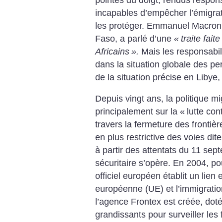
incapables d’empêcher l’émigrati
les protéger. Emmanuel Macron,
Faso, a parlé d’une
«
traite fait
Africains
».
Mais les responsabil
dans la situation globale des pe
de la situation précise en Libye
Depuis vingt ans, la politique m
principalement sur la «
lutte con
travers la fermeture des ­frontiè
en plus restrictive des voies dit
à partir des attentats du 11 se
sécuritaire s’opère. En 2004, pou
officiel européen établit un lien 
européenne (UE) et l’immigratio
l’agence Frontex est créée, dot
grandissants pour surveiller les 