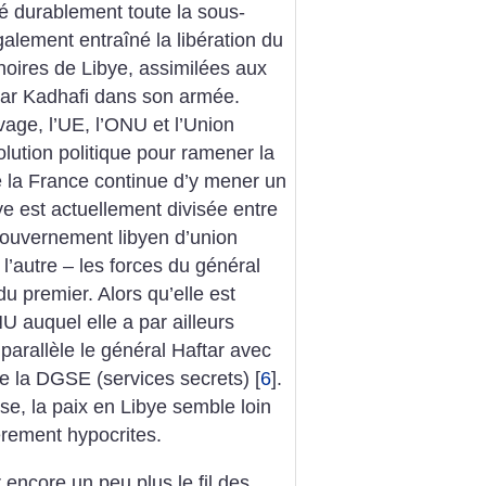
sé durablement toute la sous-
alement entraîné la libération du
noires de Libye, assimilées aux
par Kadhafi dans son armée.
age, l’UE, l’ONU et l’Union
olution politique pour ramener la
èle la France continue d’y mener un
ye est actuellement divisée entre
gouvernement libyen d’union
l’autre – les forces du général
du premier. Alors qu’elle est
U auquel elle a par ailleurs
 parallèle le général Haftar avec
e la DGSE (services secrets)
[
6
]
.
se, la paix en Libye semble loin
ièrement hypocrites.
encore un peu plus le fil des