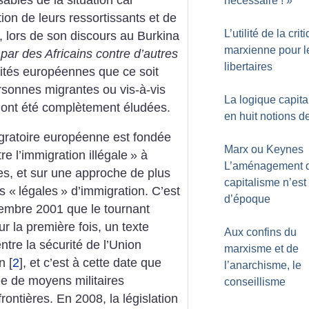
nécessaire
!
»
on de leurs ressortissants et de
L’utilité de la crit
 lors de son discours au Burkina
marxienne pour l
e par des Africains contre d’autres
libertaires
ités européennes que ce soit
rsonnes migrantes ou vis-à-vis
La logique capita
, ont été complètement éludées.
en huit notions d
igratoire européenne est fondée
Marx ou Keynes
tre l’immigration illégale
» à
L’aménagement 
res, et sur une approche de plus
capitalisme n’est
es «
légales
» d’immigration. C’est
d’époque
ptembre 2001 que le tournant
r la première fois, un texte
Aux confins du
entre la sécurité de l’Union
marxisme et de
n
[
2
]
, et c’est à cette date que
l’anarchisme, le
ée de moyens militaires
conseillisme
frontières. En 2008, la législation