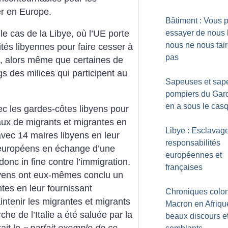
er en Europe.
Bâtiment : Vous 
essayer de nous b
le cas de la Libye, où l’UE porte
nous ne nous tai
ités libyennes pour faire cesser à
pas
ts, alors même que certaines de
gs des milices qui participent au
Sapeuses et sap
pompiers du Gard
en a sous le cas
 avec les gardes-côtes libyens pour
eaux de migrants et migrantes en
Libye : Esclavage
avec 14 maires libyens en leur
responsabilités
 européens en échange d’une
européennes et
 donc in fine contre l’immigration.
françaises
byens ont eux-mêmes conclu un
ntes en leur fournissant
Chroniques colon
ntenir les migrantes et migrants
Macron en Afrique
he de ­l’Italie a été saluée par la
beaux discours et