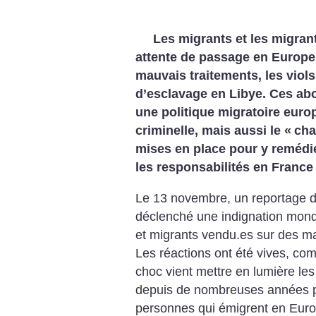
Les migrants et les migran
attente de passage en Europe 
mauvais traitements, les viol
d’esclavage en Libye. Ces ab
une politique migratoire euro
criminelle, mais aussi le «
ch
mises en place pour y remédie
les responsabilités en France
Le 13 novembre, un reportage 
déclenché une indignation mond
et migrants vendu.es sur des m
Les réactions ont été vives, c
choc vient mettre en lumière le
depuis de nombreuses années p
personnes qui émigrent en Europe