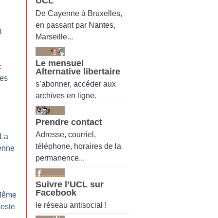
UCL
De Cayenne à Bruxelles,
en passant par Nantes,
t
Marseille...
Le mensuel
:
Alternative libertaire
mes
s’abonner, accéder aux
archives en ligne.
Prendre contact
Adresse, courriel,
 La
téléphone, horaires de la
enne
permanence...
Suivre l’UCL sur
Facebook
Même
le réseau antisocial !
reste