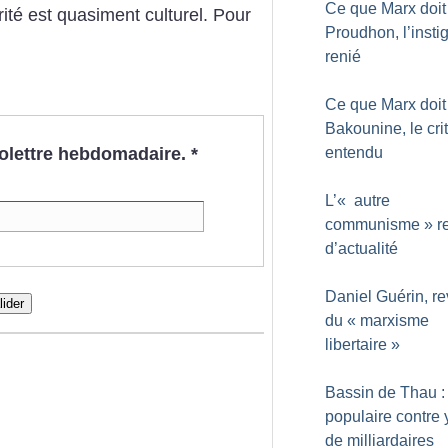
Ce que Marx doit
rité est quasiment culturel. Pour
Proudhon, l’insti
renié
Ce que Marx doit
Bakounine, le cri
nfolettre hebdomadaire.
*
entendu
L’«
autre
communisme
» r
d’actualité
Daniel Guérin, r
lider
du «
marxisme
libertaire
»
Bassin de Thau :
populaire contre 
de milliardaires