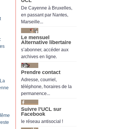
UCL
De Cayenne à Bruxelles,
en passant par Nantes,
t
Marseille...
Le mensuel
:
Alternative libertaire
mes
s’abonner, accéder aux
archives en ligne.
Prendre contact
Adresse, courriel,
 La
téléphone, horaires de la
enne
permanence...
Suivre l’UCL sur
Facebook
Même
le réseau antisocial !
reste