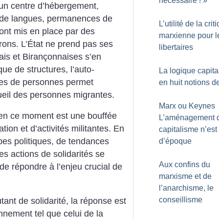
nécessaire
!
»
’un centre d’hébergement,
s de langues, permanences de
L’utilité de la crit
 sont mis en place par des
marxienne pour l
irons. L’État ne prend pas ses
libertaires
ais et Birançonnaises s’en
ue de structures, l’auto-
La logique capita
upes de personnes permet
en huit notions d
cueil des personnes migrantes.
Marx ou Keynes
 en ce moment est une bouffée
L’aménagement 
ation et d’activités militantes. En
capitalisme n’est
pes politiques, de tendances
d’époque
s actions de solidarités se
Aux confins du
n de répondre à l’enjeu crucial de
marxisme et de
l’anarchisme, le
conseillisme
nt de solidarité, la réponse est
nement tel que celui de la