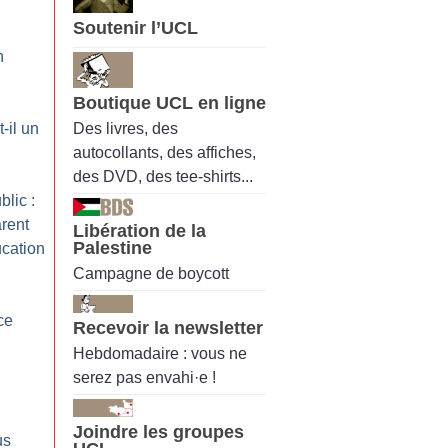
Soutenir l’UCL
n
Boutique UCL en ligne
Des livres, des
-il un
autocollants, des affiches,
des DVD, des tee-shirts...
lic :
rent
Libération de la
Palestine
ucation
Campagne de boycott
ce
Recevoir la newsletter
Hebdomadaire : vous ne
serez pas envahi·e !
Joindre les groupes
us