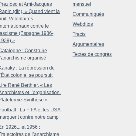
Prezioso et Ami-Jacques
mensuel
Rapin (dir.), «
Quand vient la
Communiqués
nuit. Volontaires
Webditos
internationaux contre le
fascisme (Espagne 1936-
Tracts
1939)
»
Argumentaires
Catalogne : Construire
Textes de congrès
l’anarchisme organisé
Kanaky : La répression de
l’État colonial se poursuit
Lire René Berthier, «
Les
Anarchistes et l’organisation.
Plateforme-Synthèse
»
Football : La FIFA et les USA
marquent contre notre camp
En 1926... et 1956 :
Trajectoires de l’anarchisme