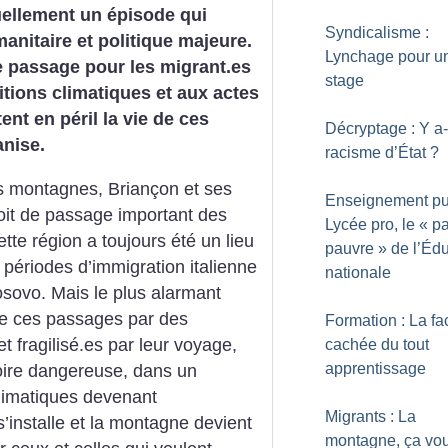
uellement un épisode qui
Syndicalisme :
anitaire et politique majeure.
Lynchage pour u
de passage pour les migrant.es
stage
itions climatiques et aux actes
ent en péril la vie de ces
Décryptage : Y a-t
anise.
racisme d’État
?
les montagnes, Briançon et ses
Enseignement pub
oit de passage important des
Lycée pro, le «
pa
tte région a toujours été un lieu
pauvre
» de l’Éd
s périodes d’immigration italienne
nationale
sovo. Mais le plus alarmant
n de ces passages par des
Formation : La fa
 fragilisé.es par leur voyage,
cachée du tout
apprentissage
toire dangereuse, dans un
limatiques devenant
Migrants : La
 s’installe et la montagne devient
montagne, ça vo