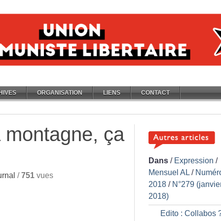
HIVES
ORGANISATION
LIENS
CONTACT
a montagne, ça
Dans
/
Expression
/
Mensuel AL
/
Numér
rnal
/
751
vues
2018
/
N°279 (janvie
2018)
Edito : Collabos