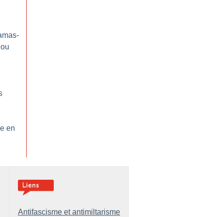
Hamas-
 ou
s
ge en
Antifascisme et antimiltarisme