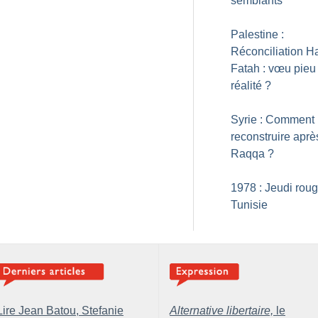
semblants
Palestine :
Réconciliation 
Fatah : vœu pieu
réalité
?
Syrie : Comment
reconstruire aprè
Raqqa
?
1978 : Jeudi rou
Tunisie
Lire Jean Batou, Stefanie
Alternative libertaire,
le