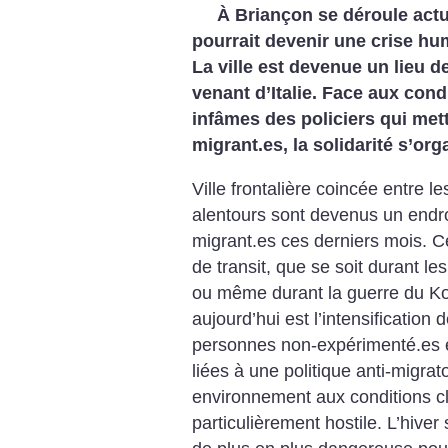
À Briançon se déroule act
pourrait devenir une crise hum
La ville est devenue un lieu 
venant d’Italie. Face aux cond
infâmes des policiers qui mett
migrant.es, la solidarité s’org
Ville frontalière coincée entre 
alentours sont devenus un endr
migrant.es ces derniers mois. Ce
de transit, que se soit durant le
ou même durant la guerre du Ko
aujourd’hui est l’intensificatio
personnes non-expérimenté.es et
liées à une politique anti-migra
environnement aux conditions c
particulièrement hostile. L’hiver