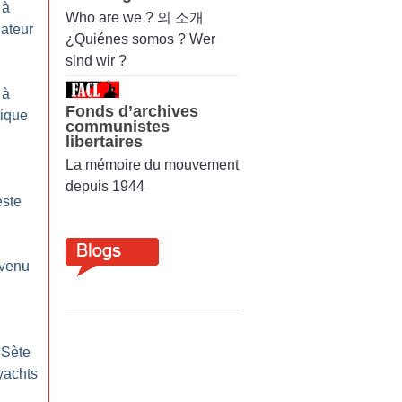
 à
Who are we ? 의 소개
gateur
¿Quiénes somos ? Wer
sind wir ?
 à
Fonds d’archives
tique
communistes
libertaires
La mémoire du mouvement
depuis 1944
este
evenu
 Sète
yachts