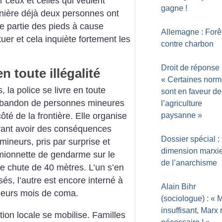
 ceux et celles qui veulent
gagne
!
rnière déjà deux personnes ont
e partie des pieds à cause
Allemagne : Forê
er et cela inquiète fortement les
contre charbon
Droit de réponse 
n toute illégalité
«
Certaines nor
, la police se livre en toute
sont en faveur de
l’abandon de personnes mineures
l’agriculture
paysanne
»
ôté de la frontière. Elle organise
ant avoir des conséquences
Dossier spécial :
mineurs, pris par surprise et
dimension marxi
amionnette de gendarme sur le
de l’anarchisme
ne chute de 40 mètres. L’un s’en
s, l’autre est encore interné à
Alain Bihr
sieurs mois de coma.
(sociologue) : «
insuffisant, Marx 
ation locale se mobilise. Familles