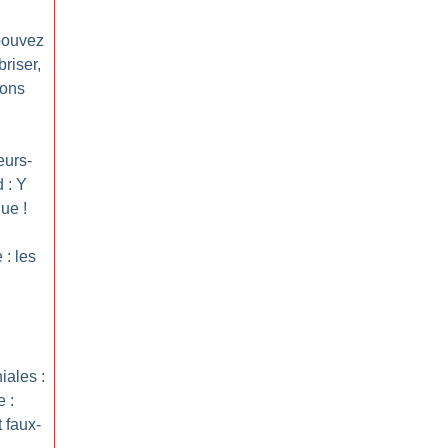
pouvez
riser,
rons
eurs-
 : Y
que
!
 : les
iales :
 :
 faux-