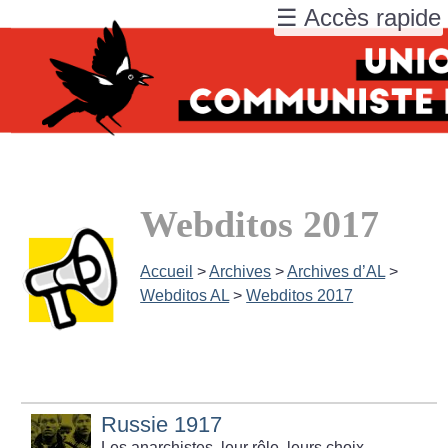
☰ Accès rapide
Webditos 2017
Accueil
>
Archives
>
Archives d’AL
>
Webditos AL
>
Webditos 2017
Russie 1917
Les anarchistes, leur rôle, leurs choix