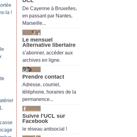
UCL
portée
De Cayenne à Bruxelles,
ns-la
!
en passant par Nantes,
Marseille...
Le mensuel
Alternative libertaire
le
s’abonner, accéder aux
x
archives en ligne.
Prendre contact
tte
Adresse, courriel,
téléphone, horaires de la
permanence...
atériel
AL
Suivre l’UCL sur
Facebook
 casse
le réseau antisocial !
ocage