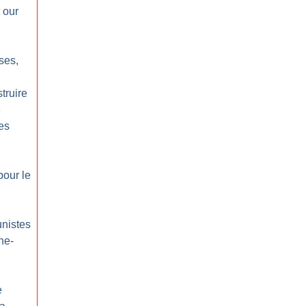
 our
ses,
truire
e
es
pour le
nistes
ne-
e