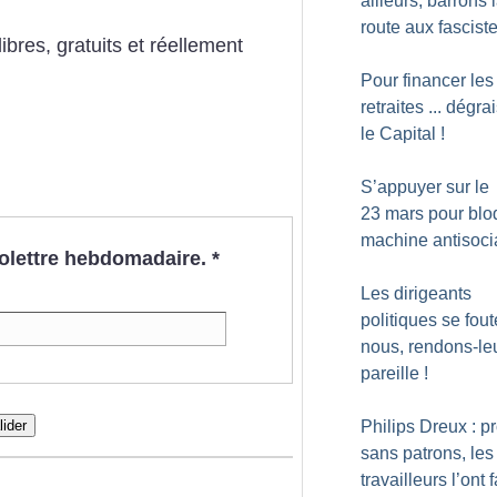
ailleurs, barrons 
route aux fascist
bres, gratuits et réellement
Pour financer les
retraites ... dégr
le Capital
!
S’appuyer sur le
23 mars pour blo
machine antisoci
nfolettre hebdomadaire.
*
Les dirigeants
politiques se fout
nous, rendons-leu
pareille
!
lider
Philips Dreux : p
sans patrons, les
travailleurs l’ont f