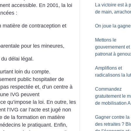
La victoire est à 
ent accessible. En 2001, la loi
de main, arracho
ncées :
n matière de contraception et
On joue la gagne
Mettons le
parentale pour les mineures,
gouvernement et 
patronat à genou
du délai légal.
Amplifions et
rtant loin du compte.
radicalisons la lu
sement public hospitalier de
pas respectée et, d’un centre à
Commandez
er une IVG peuvent
gratuitement le m
e qu’impose la loi. En outre, les
de mobilisation 
nt l’IVG car l’acte est jugé non
ue de la formation en matière
Gagner contre la
des retraites
? Bl
édecins le pratiquant. Enfin,