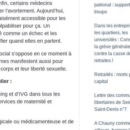
nfin, certains médecins
patronal : support
er l’avortement. Aujourd’hui,
troups
 aisément accessible pour les
lpabiliser pour ça. Un
Dans les entrepri
les quartiers, les
é comme un échec et les
universités : Cons
fier quand elles en parlent.
la grève général
ocial s’oppose en ce moment à
contre la casse d
retraites
!
emmes manifestent aussi pour
corps et leur liberté sexuelle.
Retraités : morts 
ier :
capital
ing et d’IVG dans tous les
Lettre des commu
ervices de maternité et
libertaires de Sei
Saint-Denis n°7
gicale ou médicamenteuse et de
A Chauny comm