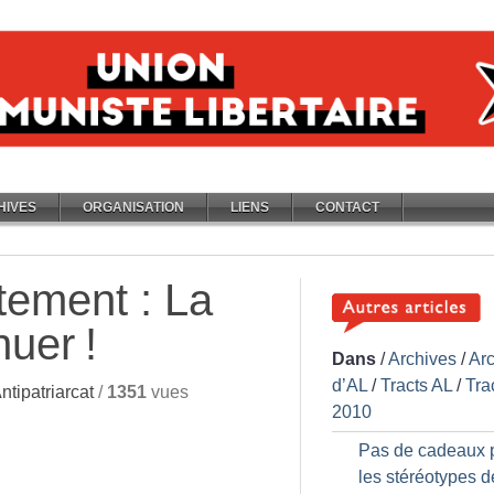
HIVES
ORGANISATION
LIENS
CONTACT
rtement : La
inuer
!
Dans
/
Archives
/
Ar
d’AL
/
Tracts AL
/
Tra
tipatriarcat
/
1351
vues
2010
Pas de cadeaux 
les stéréotypes d