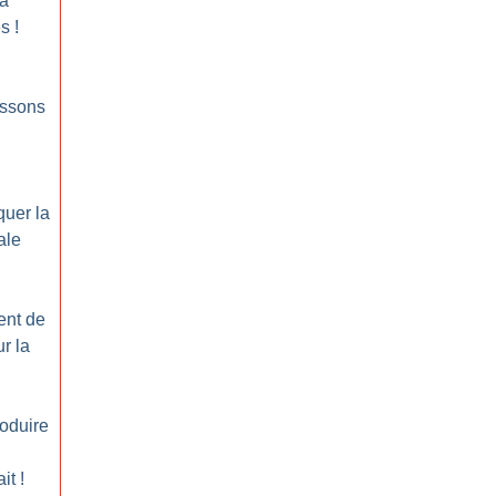
la
es
!
aissons
quer la
ale
ent de
r la
roduire
ait
!