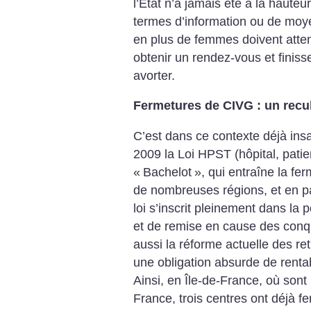
l’État n’a jamais été à la hauteu
termes d’information ou de moye
en plus de femmes doivent atte
obtenir un rendez-vous et finisse
avorter.
Fermetures de CIVG : un recu
C’est dans ce contexte déjà insa
2009 la Loi HPST (hôpital, patient
«
Bachelot
», qui entraîne la f
de nombreuses régions, et en par
loi s’inscrit pleinement dans la 
et de remise en cause des conqu
aussi la réforme actuelle des ret
une obligation absurde de rentabi
Ainsi, en Île-de-France, où sont
France, trois centres ont déjà fe