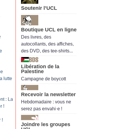
Soutenir l’UCL
e
Boutique UCL en ligne
Des livres, des
r
autocollants, des affiches,
des DVD, des tee-shirts...
e
Libération de la
Palestine
ne
a lutte
Campagne de boycott
Recevoir la newsletter
nt : La
Hebdomadaire : vous ne
er
!
serez pas envahi·e !
r
!
Joindre les groupes