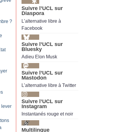
 grève
Suivre l’UCL sur
Diaspora
L’alternative libre à
mbre
?
Facebook
ue
Suivre l’UCL sur
Bluesky
tat
Adieu Elon Musk
ayer
Suivre l’UCL sur
Mastodon
L’alternative libre à Twitter
es
Suivre l’UCL sur
Instagram
 lever
Instantanés rouge et noir
ttons
a
Multilingue