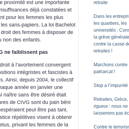
de proximité est une importante
retraite
insuffisances déjà constatées et
Dans les entrepri
ent pour les femmes les plus
les quartiers, les
les sans-papiers. La loi Bachelot
universités : Cons
 droit des femmes à disposer de
la grève général
ou non des enfants.
contre la casse d
retraites
!
G ne faiblissent pas
 droit à l’avortement convergent
Marchons contre 
patriarcat
!
tions intégristes et fascistes à
 Ainsi, depuis 2004, le collectif
Stop a l’impunité
chaque année en janvier une
 naître sans être désiré était
Retraites, Grèce,
ures de CIVG sont du pain béni
rigueur : nous ne
 espéraient peut être pas tant.
laisserons pas é
tice répétitives visent à obtenir
fœtus, privant les femmes de la
Contre le terrori