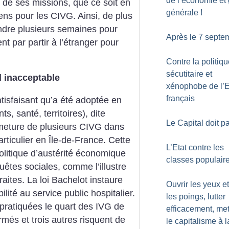
de l’économie et
r de ses missions, que ce soit en
générale
!
ns pour les CIVG. Ainsi, de plus
ndre plusieurs semaines pour
Après le 7 septe
nt par partir à l’étranger pour
Contre la politiq
sécutitaire et
l inacceptable
xénophobe de l’E
français
tisfaisant qu’a été adoptée en
s, santé, territoires), dite
Le Capital doit p
ermeture de plusieurs CIVG dans
ticulier en Île-de-France. Cette
L’Etat contre les
politique d’austérité économique
classes populair
êtes sociales, comme l’illustre
raites. La loi Bachelot instaure
Ouvrir les yeux et
lité au service public hospitalier.
les poings, lutter
 pratiquées le quart des IVG de
efficacement, me
rmés et trois autres risquent de
le capitalisme à l