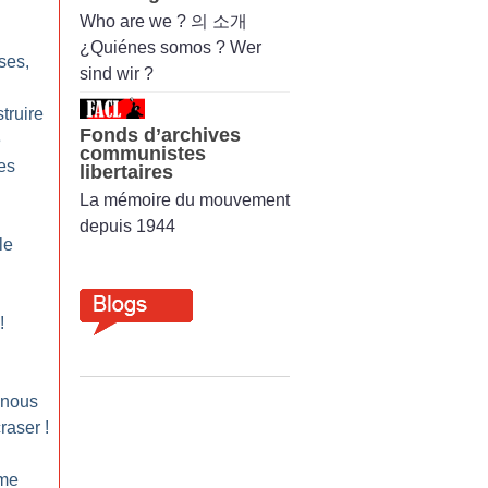
Who are we ? 의 소개
¿Quiénes somos ? Wer
ses,
sind wir ?
truire
Fonds d’archives
e
communistes
es
libertaires
La mémoire du mouvement
depuis 1944
le
!
 nous
craser
!
sme