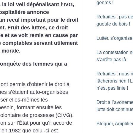
genres
!
la loi Veil dépénalisant l’IVG,
ospitalière annonce
Retraites : pas d
un recul important pour le droit
gueule de bois
!
t. Fruit des luttes, ce droit
re et se voit remis en cause par
Lutter, s’organise
s comptables servant utilement
 morale.
La contestation n
s’arrête pas là
!
 conquête des femmes qui a
Retraites : nous 
lâcherons rien
! L
 ont permis d’obtenir le droit à
n’est pas finie
!
es s’étaient auto-organisées
iser elles-mêmes les
Droit à l’avorteme
esoin, formant ensuite les
lutte doit continu
volontaire de grossesse (CIVG).
on sur l’État pour qu’il accorde
Bloquer, Amplifie
’en 1982 que celui-ci est