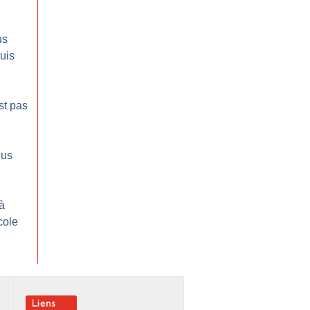
us
uis
st pas
lus
à
école