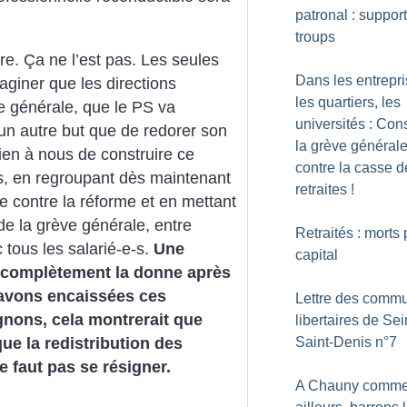
patronal : support
troups
ire. Ça
ne l’est pas. Les seules
Dans les entrepri
aginer que les directions
les quartiers, les
 générale, que le PS va
universités : Cons
un autre but que
de redorer son
la grève général
ien à nous de construire ce
contre la casse d
, en
regroupant dès maintenant
retraites
!
re contre la réforme
et en mettant
de la grève générale,
entre
Retraités : morts 
c
tous les salarié-e-s.
Une
capital
complètement la donne après
 avons
encaissées ces
Lettre des commu
nons, cela montrerait que
libertaires de Sei
que la
redistribution des
Saint-Denis n°7
e faut pas se résigner.
A Chauny comm