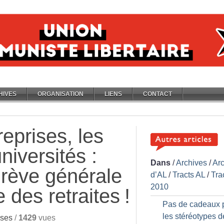
HIVES
ORGANISATION
LIENS
CONTACT
eprises, les
universités :
Dans
/
Archives
/
Ar
grève générale
d’AL
/
Tracts AL
/
Tra
2010
e des retraites
!
Pas de cadeaux 
les stéréotypes d
ises
/
1429
vues