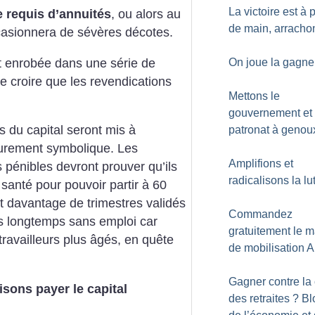
La victoire est à 
e requis d’annuités
,
ou alors au
de main, arracho
asionnera de sévères décotes.
t enrobée
dans une série de
On joue la gagne
e croire que les
revendications
Mettons le
gouvernement et 
s du
capital seront mis à
patronat à genou
urement symbolique. Les
Amplifions et
s pénibles
devront prouver qu’ils
radicalisons la lu
santé pour
pouvoir partir à 60
t davantage de trimestres
validés
Commandez
us longtemps sans emploi
car
gratuitement le m
travailleurs plus âgés, en quête
de mobilisation 
Gagner contre la
isons payer le capital
des retraites
? Bl