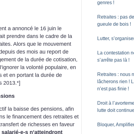
genres
!
Retraites : pas d
gueule de bois
!
nt a annoncé le 16 juin le
lait prendre dans le cadre de la
Lutter, s’organise
aites. Alors que le mouvement
depuis des mois au report de
La contestation n
gement de la durée de cotisation,
s’arrête pas là
!
’ignorer la volonté populaire,
en
Retraites : nous 
s et en portant la durée de
lâcherons rien
! L
s 2013.*]
n’est pas finie
!
nsions
Droit à l’avorteme
if la
baisse des pensions, afin
lutte doit continu
ans le financement
des retraites et
ransfert de richesses en
faveur
Bloquer, Amplifie
salarié-e-s n’atteindront