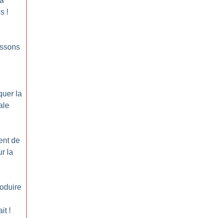
la
es
!
aissons
quer la
ale
ent de
r la
roduire
ait
!