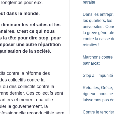
 longtemps pour eux.
retraite
out dans
le monde.
Dans les entrepri
les quartiers, les
à diminuer
les retraites et les
universités : Cons
naires. C’est ce qui
nous
la grève général
s
la tête pour dire stop, pour
contre la casse d
 imposer une
autre répartition
retraites
!
anisation de la société.
Marchons contre 
patriarcat
!
ifs
contre la réforme des
Stop a l’impunité
des collectifs
contre la
 ou des collectifs contre la
Retraites, Grèce,
omne dernier.
Ces collectifs sont
rigueur : nous ne
artiers et mener
la bataille
laisserons pas é
ler le gouvernement, la
Contre le terrori
ofessionnelle
reconductible sera