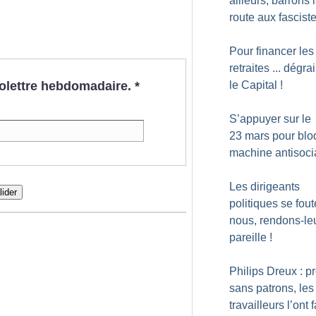
ailleurs, barrons 
route aux fascist
Pour financer les
retraites ... dégr
nfolettre hebdomadaire.
*
le Capital
!
S’appuyer sur le
23 mars pour blo
machine antisoci
Les dirigeants
lider
politiques se fout
nous, rendons-leu
pareille
!
Philips Dreux : p
sans patrons, les
travailleurs l’ont f