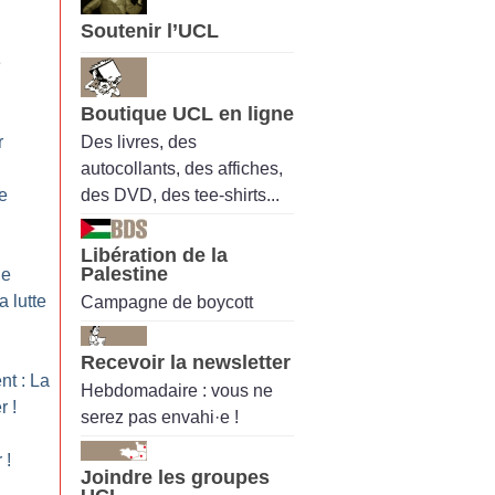
Soutenir l’UCL
e
Boutique UCL en ligne
Des livres, des
r
autocollants, des affiches,
des DVD, des tee-shirts...
e
Libération de la
Palestine
ne
a lutte
Campagne de boycott
Recevoir la newsletter
nt : La
Hebdomadaire : vous ne
er
!
serez pas envahi·e !
r
!
Joindre les groupes