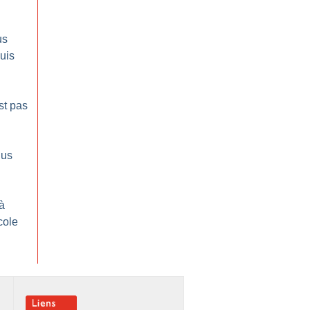
us
uis
st pas
lus
à
école