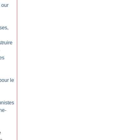
 our
ses,
truire
e
es
pour le
nistes
ne-
e