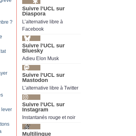
 grève
Suivre l’UCL sur
Diaspora
L’alternative libre à
mbre
?
Facebook
ue
Suivre l’UCL sur
Bluesky
tat
Adieu Elon Musk
ayer
Suivre l’UCL sur
Mastodon
L’alternative libre à Twitter
es
Suivre l’UCL sur
Instagram
 lever
Instantanés rouge et noir
ttons
a
Multilingue