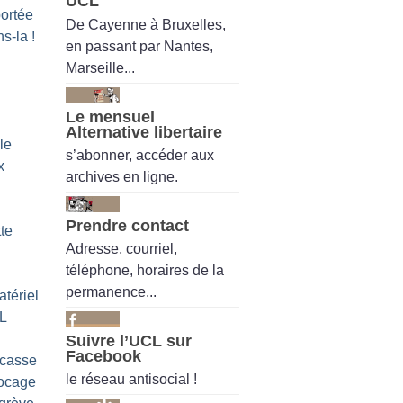
UCL
portée
De Cayenne à Bruxelles,
ns-la
!
en passant par Nantes,
Marseille...
Le mensuel
Alternative libertaire
le
s’abonner, accéder aux
x
archives en ligne.
Prendre contact
tte
Adresse, courriel,
téléphone, horaires de la
permanence...
atériel
AL
Suivre l’UCL sur
Facebook
 casse
le réseau antisocial !
ocage