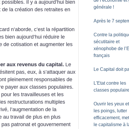
de l’économie et
t possibles.
Il y a aujourd’hui bien
générale
!
de la création
des retraites en
Après le 7 septe
icard
n’aborde, c’est la répartition
Contre la politiq
ès bien aujourd’hui
réduire le
sécutitaire et
e de cotisation et augmenter
les
xénophobe de l’E
français
uer
aux revenus du capital.
Le
Le Capital doit p
sitent pas,
eux, à s’attaquer aux
sont pleinement responsables
de
L’Etat contre les
ire payer aux classes populaires.
classes populair
pour les travailleuses et les
les restructurations
multiples
Ouvrir les yeux et
vé, l’augmentation
de la
les poings, lutter
e
au travail de plus en plus
efficacement, me
pas patronat et
gouvernement
le capitalisme à l