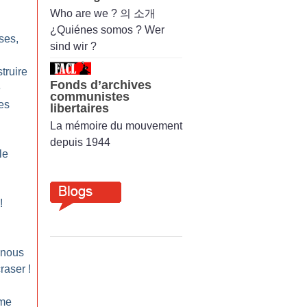
Who are we ? 의 소개
¿Quiénes somos ? Wer
ses,
sind wir ?
truire
Fonds d’archives
e
communistes
es
libertaires
La mémoire du mouvement
depuis 1944
le
!
 nous
craser
!
sme