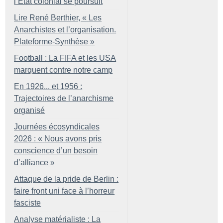
l’État colonial se poursuit
Lire René Berthier, «
Les
Anarchistes et l’organisation.
Plateforme-Synthèse
»
Football : La FIFA et les USA
marquent contre notre camp
En 1926... et 1956 :
Trajectoires de l’anarchisme
organisé
Journées écosyndicales
2026 : «
Nous avons pris
conscience d’un besoin
d’alliance
»
Attaque de la pride de Berlin :
faire front uni face à l’horreur
fasciste
Analyse matérialiste : La