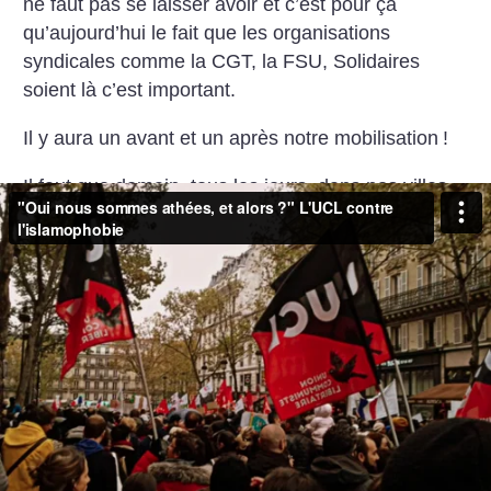
ne faut pas se laisser avoir et c’est pour ça
qu’aujourd’hui le fait que les organisations
syndicales comme la CGT, la FSU, Solidaires
soient là c’est important.
Il y aura un avant et un après notre mobilisation
!
Il faut que demain, tous les jours, dans nos villes,
dans nos quartiers, au travail, dans nos boîtes, on
réponde à l’islamophobie, pied à pied. Qu’on ne la
laisse pas passer, qu’on construise une riposte
populaire antiraciste contre l’islamophobie
!
L’Union communiste libertaire le dit ici : les
islamophobes nous trouverons sur leur chemin, à
vos côtés, pour les faire reculer et briser
l’offensive islamophobe.
»
Je souhaite recevoir l'infolettre