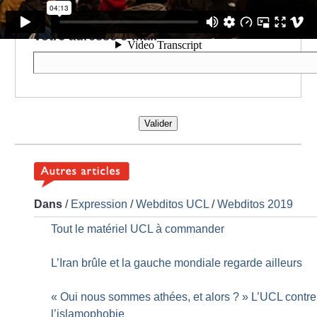
hebdomadaire.
*
Votre adresse e-mail
*
Valider
Dans
/
Expression
/
Webditos UCL
/
Webditos 2019
Tout le matériel UCL à commander
L’Iran brûle et la gauche mondiale regarde ailleurs
«
Oui nous sommes athées, et alors
?
» L’UCL contre
l’islamophobie