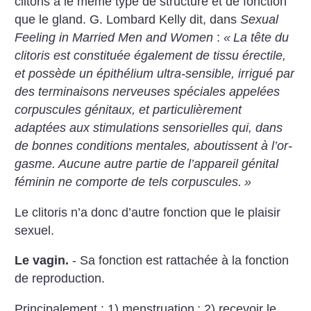
clitoris a le même type de structure et de fonction
que le gland. G. Lombard Kelly dit, dans
Sexual
Feeling in Married Men and Women
:
«
La tête du
clitoris est constituée également de tissu érectile,
et possède un épithélium ultra-sensible, irrigué par
des terminaisons nerveuses spéciales appelées
corpuscules génitaux, et particulièrement
adaptées aux stimulations sensorielles qui, dans
de bonnes conditions mentales, aboutissent à l’or­
gasme. Aucune autre partie de l’appareil génital
féminin ne comporte de tels corpuscules.
»
Le clitoris n’a donc d’autre fonction que le plaisir
sexuel.
Le vagin.
- Sa fonction est rattachée à la fonction
de reproduction.
Principalement : 1) menstruation
; 2) recevoir le