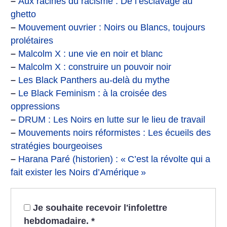
–
Aux racines du racisme : De l’esclavage au
ghetto
–
Mouvement ouvrier : Noirs ou Blancs, toujours
prolétaires
–
Malcolm X : une vie en noir et blanc
–
Malcolm X : construire un pouvoir noir
–
Les Black Panthers au-delà du mythe
–
Le Black Feminism : à la croisée des
oppressions
–
DRUM : Les Noirs en lutte sur le lieu de travail
–
Mouvements noirs réformistes : Les écueils des
stratégies bourgeoises
–
Harana Paré (historien) : «
C’est la révolte qui a
fait exister les Noirs d’Amérique
»
Je souhaite recevoir l'infolettre
hebdomadaire.
*