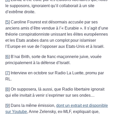
le supposons, ignoraient qu’il collaborait à un site
d’extrême droite.
[
5
]
Caroline Fourest est désormais accusée par ses
anciens amis d’être vendue à l’«
Eurabie
». Il s’agit d’une
théorie conspirationniste unissant les élites européennes
et les Etats arabes dans un complot pour islamiser
l’Europe en vue de l’opposer aux Etats-Unis et à Israël.
[
6
]
B’nai Brith, sorte de franc-maçonnerie juive, vouée
principalement à la défense d’Israël.
[
7
]
Interview en octobre sur Radio La Luette, promu par
RL.
[
8
]
On supposera, là aussi, que Radio libertaire ignorait
qui elle invitait à venir s’exprimer sur ses ondes…
[
9
]
Dans la même émission,
dont un extrait est disponible
sur Youtube
, Anne Zelensky, ex-MLF, expliquait que,