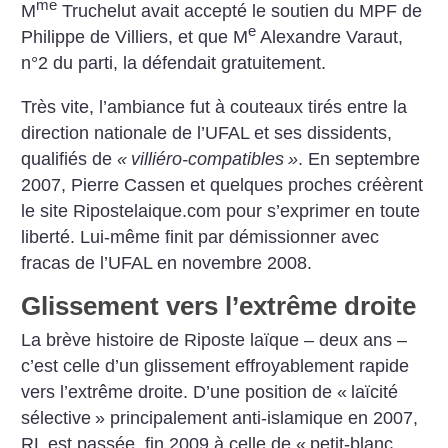
me
M
Truchelut avait accepté le soutien du MPF de
e
Philippe de Villiers, et que M
Alexandre Varaut,
n°2 du parti, la défendait gratuitement.
Très vite, l’ambiance fut à couteaux tirés entre la
direction nationale de l’UFAL et ses dissidents,
qualifiés de
«
villiéro-compatibles
»
. En septembre
2007, Pierre Cassen et quelques proches créèrent
le site Ripostelaique.com pour s’exprimer en toute
liberté. Lui-même finit par démissionner avec
fracas de l’UFAL en novembre 2008.
Glissement vers l’extrême droite
La brève histoire de Riposte laïque – deux ans –
c’est celle d’un glissement effroyablement rapide
vers l’extrême droite. D’une position de «
laïcité
sélective
» principalement anti-islamique en 2007,
RL est passée, fin 2009 à celle de «
petit-blanc