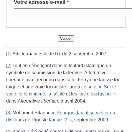
Votre adresse e-mail
*
Valider
[
1
]
Article-manifeste de RL du 2 septembre 2007.
[
2
]
Tout en dénonçant dans le foulard islamique un
symbole de soumission de la femme, Alternative
libertaire avait reconnu dans la loi Ferry une fausse loi
laïque et une vraie loi raciste. Lire à ce sujet
«
Sur le
voile, le féminisme, la laïcité et les lois d’exclusion
»
dans
Alternative libertaire
d’avril 2004.
[
3
]
Mohamed Sifaoui,
«
Pourquoi faut-il se méfier du
discours de Riposte laïque
?
»
, septembre 2009.
[
4
]
Zanaz a été édité par les Éditions libertaires qui, nous