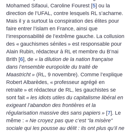
Mohamed Sifaoui, Caroline Fourest
[
5
]
ou la
direction de l’UFAL, contre lesquels RL s’acharne.
Mais il y a surtout la conspiration des élites pour
faire entrer l’islam en France, ainsi que
l’irresponsabilité de l’extrême gauche. La collusion
des «
gauchismes séniles
» est responsable pour
Alain Rubin, rédacteur à RL et membre du B’nai
Brith
[
6
]
, de
«
la dilution de la nation française
dans l’ensemble europoïde du traité de
Maastricht
»
(RL, 9 novembre). Comme l’explique
Robert Albarèdes, «
professeur agrégé en
retraite
» et rédacteur de RL, les gauchistes se
sont fait
«
les idiots utiles du capitalisme libéral en
exigeant l’abandon des frontières et la
régularisation massive des sans papiers
»
[
7
]
. Le
même :
«
Ne croyez pas que c’est “la misère”
sociale qui les pousse au délit : ils ont plus qu’il ne