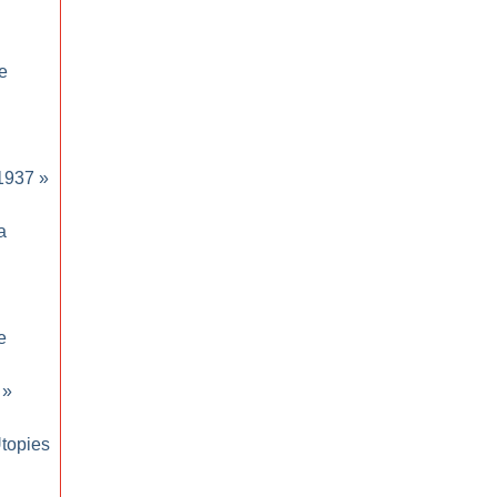
e
1937
»
a
e
»
topies