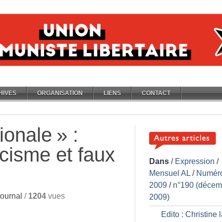
HIVES
ORGANISATION
LIENS
CONTACT
tionale
» :
cisme et faux
Dans
/
Expression
/
Mensuel AL
/
Numér
2009
/
n°190 (décem
ournal
/
1204
vues
2009)
Edito : Christine 