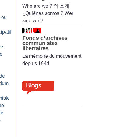
Who are we ? 의 소개
¿Quiénes somos ? Wer
! ou
sind wir ?
ipatif
Fonds d’archives
communistes
Le
libertaires
e
La mémoire du mouvement
depuis 1944
 de
ndum
histe
ne
de
-