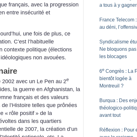
ique français, avec la progression
a tous à y gagner
ien entre insécurité et
France Telecom 
au déni, l’offensi
ourd’hui, une fois de plus, ce
tion. C’est l’habituelle
Syndicalisme étud
Ne bloquons pas
n contexte politique (élections
les blocages
ns idéologiques non avouées.
naire
e
6
Congrès : La
bientôt logée à
e
de 2002 avec un Le Pen au 2
Montreuil
?
cides, la guerre en Afghanistan, la
hymne français et des valeurs
Burqua : Des enj
 de l’Histoire telles que prônées
théologico-politi
le «
rôle positif
» de la
avant tout
évoltes dans les quartiers
tielle de 2007, la création d’un
Réflexion : Pour e
’Identité nationale, etc. La