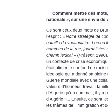
Comment mettre des mots, q
nationale
», sur une envie de 
Ce sont ceux deux mots de Brun
l’esprit :
«
Notre stratégie de co
bataille du vocabulaire. Lorsqu’ils 
hommes de la rue, journalistes e
champ lexical
»
(
Présent
, 1990)
un contexte de crise économiqu
était alimenté sur fond de racis
idéologie qui a donné sa plein
Guerre mondiale avec une collab
valeurs d’honneur, travail, famill
d’Algérie qu’on nommait, il y a 
d’Algérie
»... Ensuite, ce sont 
les thèmes de l’immigration et de