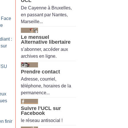
UCL
De Cayenne à Bruxelles,
en passant par Nantes,
: Face
Marseille...
ve
Le mensuel
iant :
Alternative libertaire
 sur
s’abonner, accéder aux
archives en ligne.
 FSU
Prendre contact
Adresse, courriel,
téléphone, horaires de la
permanence...
eux
ques
Suivre l’UCL sur
Facebook
le réseau antisocial !
n finir