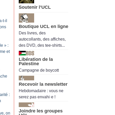
Soutenir l’UCL
t-il
Boutique UCL en ligne
sons
Des livres, des
autocollants, des affiches,
des DVD, des tee-shirts...
le
» :
sme et
Libération de la
Palestine
e
Campagne de boycott
ache
Recevoir la newsletter
Hebdomadaire : vous ne
rité :
serez pas envahi·e !
n
Joindre les groupes
ve, on