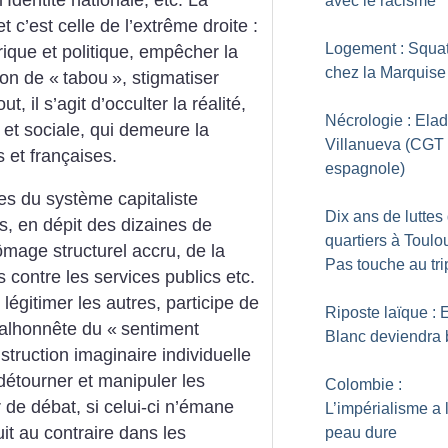
avec le racisme
 c’est celle de l’extrême droite :
Logement : Squa
ique et politique, empêcher la
chez la Marquise
tion de «
tabou
», stigmatiser
t, il s’agit d’occulter la réalité,
Nécrologie : Elad
 et sociale, qui demeure la
Villanueva (CGT
 et françaises.
espagnole)
es du système capitaliste
Dix ans de luttes
s, en dépit des dizaines de
quartiers à Toulo
ômage structurel accru, de la
Pas touche au tr
s contre les services publics etc.
 légitimer les autres, participe de
Riposte laïque : E
malhonnête du «
sentiment
Blanc deviendra 
struction imaginaire individuelle
 détourner et manipuler les
Colombie :
ir de débat, si celui-ci n’émane
L’impérialisme a 
it au contraire dans les
peau dure