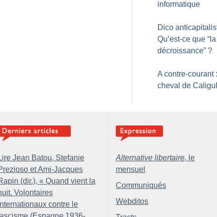
informatique
Dico anticapitalis
Qu’est-ce que “la
décroissance”
?
A contre-courant 
cheval de Caligu
Lire Jean Batou, Stefanie
Alternative libertaire,
le
Prezioso et Ami-Jacques
mensuel
Rapin (dir.), «
Quand vient la
Communiqués
nuit. Volontaires
Webditos
internationaux contre le
fascisme (Espagne 1936-