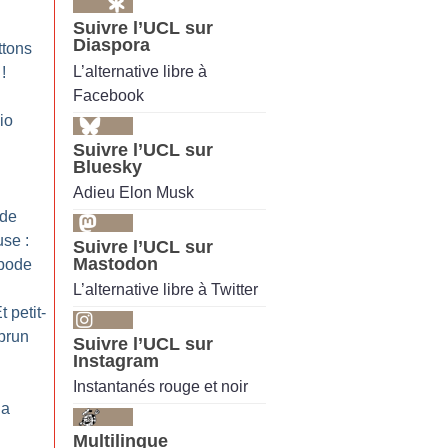
Suivre l’UCL sur
Diaspora
ttons
L’alternative libre à
!
Facebook
io
Suivre l’UCL sur
Bluesky
Adieu Elon Musk
 de
use :
Suivre l’UCL sur
Mastodon
ipode
L’alternative libre à Twitter
t petit-
brun
Suivre l’UCL sur
Instagram
Instantanés rouge et noir
la
Multilingue