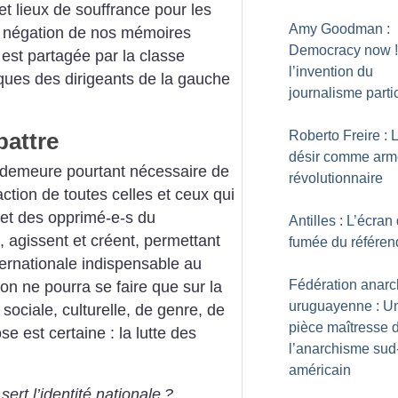
et lieux de souffrance pour les
Amy Goodman :
La négation de nos mémoires
Democracy now
est partagée par la classe
l’invention du
tiques des dirigeants de la gauche
journalisme partic
battre
Roberto Freire : 
désir comme arm
il demeure pourtant nécessaire de
révolutionnaire
action de toutes celles et ceux qui
 et des opprimé-e-s du
Antilles : L’écran
, agissent et créent, permettant
fumée du référe
nternationale indispensable au
Fédération anarc
ion ne pourra se faire que sur la
uruguayenne : U
 sociale, culturelle, de genre, de
pièce maîtresse 
e est certaine : la lutte des
l’anarchisme sud
américain
sert l’identité nationale
?