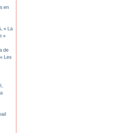
es en
s, «
La
e
»
ma de
 «
Les
l,
la
ail