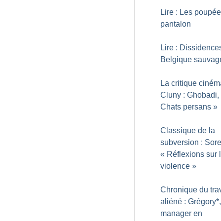
Lire : Les poupé
pantalon
Lire : Dissidence
Belgique sauvag
La critique ciné
Cluny : Ghobadi,
Chats persans
»
Classique de la
subversion : Sore
«
Réflexions sur 
violence
»
Chronique du trav
aliéné : Grégory*,
manager en