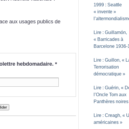
1999 : Seattle
«
invente
»
l’altermondialism
face aux usages publics de
Lire : Guillamón,
«
Barricades à
Barcelone 1936-
Lire : Guillon, «
L
nfolettre hebdomadaire.
*
Terrorisation
démocratique
»
Lire : Guérin, «
D
l’Oncle Tom aux
Panthères noires
lider
Lire : Creagh, «
U
américaines
»