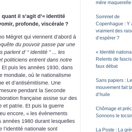
mère maquerelle
uant il s’agit d’«
identité
Sommet de
vomir, profonde, viscérale
?
Copenhague : Y a-
vraiment des rai
o Mégret qui viennent d’abord à
d’espérer
?
nquête du pouvoir passe par une
parlent d’ “ identité ” ... les
«
Identité nationa
Relents de fasci
t politiciens entrent dans notre
faux débat
. Et puis les années 1930, dans
e mondiale, où le nationalisme
Sans papiers : L
me et d’antisémitisme. Une
mouvement fait t
e mesure pendant la Seconde
d’huile
oration française assise sur des
e et patrie. Et puis la guerre
Chômage et préca
peu encore, «
les évènements
Sonnons le tocsi
les années 1980 durant lesquelles
 l’identité nationale sont
La Poste : La grè