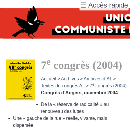
☰ Accès rapide
e
7
congrès (2004)
Accueil
>
Archives
>
Archives d’AL
>
e
Textes de congrès AL
>
7
congrès (2004)
Congrès d’Angers, novembre 2004
De la «
réserve de radicalité
» au
renouveau des luttes
Une «
gauche de la rue
» réelle, vivante, mais
dispersée