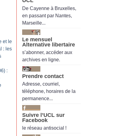
UCL
De Cayenne à Bruxelles,
en passant par Nantes,
Marseille...
Le mensuel
 et le
Alternative libertaire
 : les
s’abonner, accéder aux
s
archives en ligne.
6) :
Prendre contact
e
Adresse, courriel,
e
téléphone, horaires de la
permanence...
Suivre l’UCL sur
Facebook
le réseau antisocial !