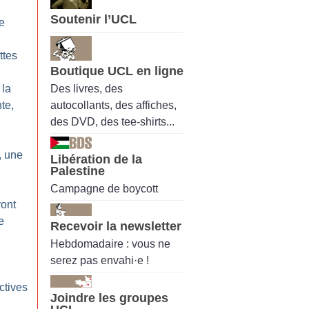
Soutenir l’UCL
e
ttes
Boutique UCL en ligne
Des livres, des
 la
autocollants, des affiches,
nte,
des DVD, des tee-shirts...
, une
Libération de la
Palestine
Campagne de boycott
ront
e
Recevoir la newsletter
Hebdomadaire : vous ne
serez pas envahi·e !
ctives
Joindre les groupes