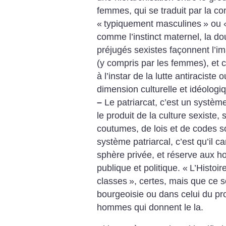
femmes, qui se traduit par la co
«
typiquement masculines
» ou 
comme l’instinct maternel, la dou
préjugés sexistes façonnent l’imag
(y compris par les femmes), et c’
à l’instar de la lutte antiracist
dimension culturelle et idéologi
–
Le patriarcat, c’est un systèm
le produit de la culture sexiste, 
coutumes, de lois et de codes so
système patriarcal, c’est qu’il 
sphère privée, et réserve aux h
publique et politique. «
L’Histoir
classes
», certes, mais que ce s
bourgeoisie ou dans celui du pro
hommes qui donnent le la.