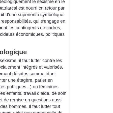
e idéologiquement le sexisme en le
atriarcal est nourri en retour par
ouit d’une supériorité symbolique
 responsabilités, qui s’engage en
ement les contingents de cadres,
écideurs économiques, politiques
déologique
sexisme, il faut lutter contre les
cialement intégrés et valorisés.
lement décrites comme étant
ter une étagère, parler en
tés publiques...) ou féminines
 enfants, travail d’aide, de soin
bjet de remise en questions aussi
es hommes. Il faut lutter tout
femme-objet que contre celle de