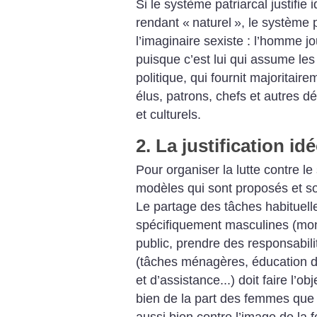
Si le système patriarcal justifi
rendant «
naturel
», le système p
l’imaginaire sexiste : l’homme j
puisque c’est lui qui assume les
politique, qui fournit majoritair
élus, patrons, chefs et autres d
et culturels.
2. La justification i
Pour organiser la lutte contre le 
modèles qui sont proposés et so
Le partage des tâches habituel
spécifiquement masculines (mon
public, prendre des responsabili
(tâches ménagères, éducation des
et d’assistance...) doit faire l’o
bien de la part des femmes que d
aussi bien contre l’image de la 