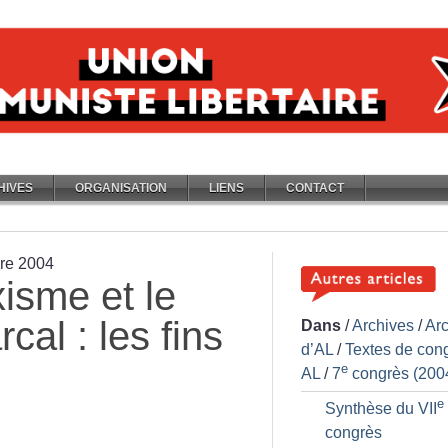
HIVES
ORGANISATION
LIENS
CONTACT
bre 2004
xisme et le
cal : les fins
Dans
/
Archives
/
Ar
d’AL
/
Textes de con
e
AL
/
7
congrès (200
e
Synthèse du VII
congrès