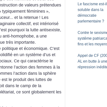
Le fascisme est-il
nstruction de valeurs prétendues
soluble dans la
«
typiquement féminines
»,
démocratie
ceur... et la retenue
! Les
parlementaire
?
inaire collectif, est intériorisé
est pourquoi la lutte antisexiste,
Contre le sexisme
e ou anti-homophobe, a une
système patriarcal
que très importante.
fins et les moyen
e politique et économique. C’est
solidifié en un système d’us et
Appel de CF (200
ciaux. Ce qui caractérise le
AL en butte à un
cantonne l’action des femmes à la
répression inédit
ommes l’action dans la sphère
e est le produit des luttes de
oit dans le camp de la
létariat, ce sont globalement les