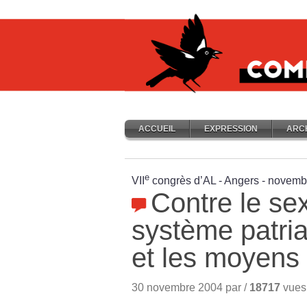
ACCUEIL
EXPRESSION
ARC
e
VII
congrès d’AL - Angers - novem
Contre le se
système patriar
et les moyens
30 novembre 2004 par /
18717
vues