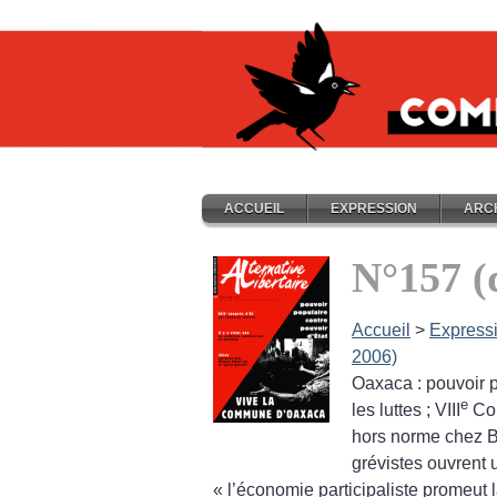
ACCUEIL
EXPRESSION
ARC
N°157 (
Accueil
>
Express
2006)
Oaxaca : pouvoir p
e
les luttes
; VIII
Con
hors norme chez 
grévistes ouvrent 
«
l’économie participaliste promeut l