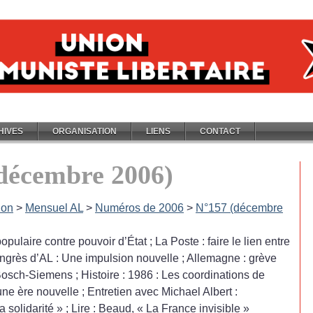
HIVES
ORGANISATION
LIENS
CONTACT
décembre 2006)
ion
>
Mensuel AL
>
Numéros de 2006
>
N°157 (décembre
opulaire contre pouvoir d’État
; La Poste : faire le lien entre
grès d’AL : Une impulsion nouvelle
; Allemagne : grève
Bosch-Siemens
; Histoire : 1986 : Les coordinations de
une ère nouvelle
; Entretien avec Michael Albert :
a solidarité
»
; Lire : Beaud, «
La France invisible
»