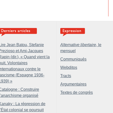
Lire Jean Batou, Stefanie
Alternative libertaire,
le
Prezioso et Ami-Jacques
mensuel
Rapin (dir.), «
Quand vient la
Communiqués
nuit. Volontaires
Webditos
internationaux contre le
fascisme (Espagne 1936-
Tracts
1939)
»
Argumentaires
Catalogne : Construire
Textes de congrès
l’anarchisme organisé
Kanaky : La répression de
l’État colonial se poursuit