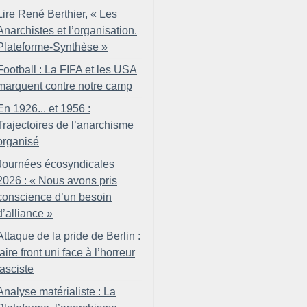
Lire René Berthier, «
Les
Anarchistes et l’organisation.
Plateforme-Synthèse
»
Football : La FIFA et les USA
marquent contre notre camp
En 1926... et 1956 :
Trajectoires de l’anarchisme
organisé
Journées écosyndicales
2026 : «
Nous avons pris
conscience d’un besoin
d’alliance
»
Attaque de la pride de Berlin :
faire front uni face à l’horreur
fasciste
Analyse matérialiste : La