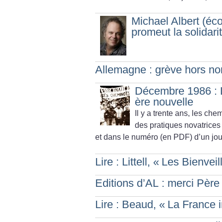
Michael Albert (éco
promeut la solidari
Allemagne : grève hors n
Décembre 1986 : L
ère nouvelle
Il y a trente ans, les ch
des pratiques novatrices 
et dans le numéro (en PDF) d’un jou
Lire : Littell, «
Les Bienveil
Editions d’AL : merci Père
Lire : Beaud, «
La France i