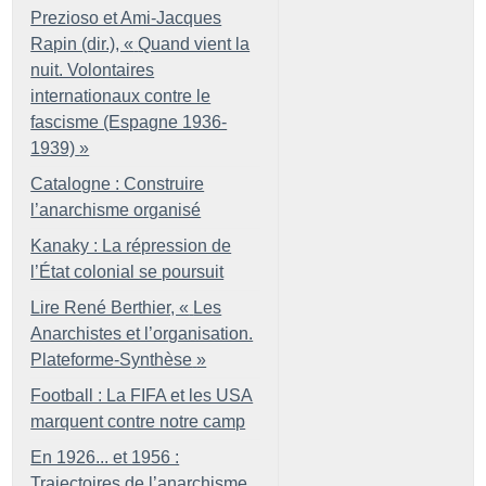
Prezioso et Ami-Jacques
Rapin (dir.), «
Quand vient la
nuit. Volontaires
internationaux contre le
fascisme (Espagne 1936-
1939)
»
Catalogne : Construire
l’anarchisme organisé
Kanaky : La répression de
l’État colonial se poursuit
Lire René Berthier, «
Les
Anarchistes et l’organisation.
Plateforme-Synthèse
»
Football : La FIFA et les USA
marquent contre notre camp
En 1926... et 1956 :
Trajectoires de l’anarchisme