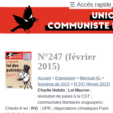
☰ Accès rapide
N°247 (février
2015)
Accueil
>
Expression
>
Mensuel AL
>
Numéros de 2015
>
N°247 (février 2015)
Charlie Hebdo
;
Loi Macron
;
révolution de palais à la CGT
;
communistes libertaires uruguayens
;
Cherán K’eri
;
IVG
; UPR
; négociations climatiques Paris