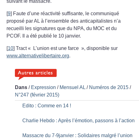
suivant le massacre.
[
9
]
Faute d’une réactivité suffisante, le communiqué
proposé par AL à l’ensemble des anticapitalistes n’a
recueilli les signatures que du NPA, du MOC et du
PCOF. Il a été publié le 10 janvier.
[
10
]
Tract «
L’union est une farce
», disponible
sur
www.alternativelibertaire.org
.
Dans
/
Expression
/
Mensuel AL
/
Numéros de 2015
/
N°247 (février 2015)
Edito : Comme en 14
!
Charlie Hebdo : Après l’émotion, passons à l’action
Massacre du 7-9janvier : Solidaires malgré l’union