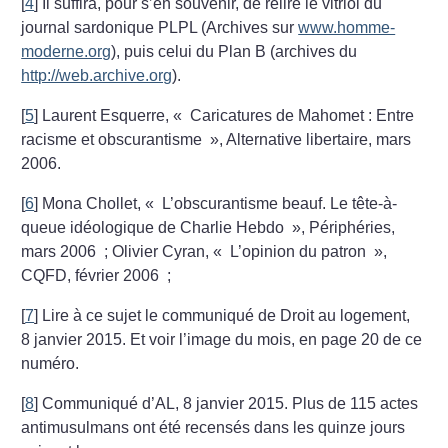
[
4
]
Il suffira, pour s’en souvenir, de relire le vitriol du
journal sardonique PLPL (Archives sur
www.homme-
moderne.org
), puis celui du Plan B (archives du
http://web.archive.org
).
[
5
]
Laurent Esquerre, «
Caricatures de Mahomet : Entre
racisme et obscurantisme
», Alternative libertaire, mars
2006.
[
6
]
Mona Chollet, «
L’obscurantisme beauf. Le tête-à-
queue idéologique de Charlie Hebdo
», Périphéries,
mars 2006
; Olivier Cyran, «
L’opinion du patron
»,
CQFD, février 2006
;
[
7
]
Lire à ce sujet le communiqué de Droit au logement,
8 janvier 2015. Et voir l’image du mois, en page 20 de ce
numéro.
[
8
]
Communiqué d’AL, 8 janvier 2015. Plus de 115 actes
antimusulmans ont été recensés dans les quinze jours