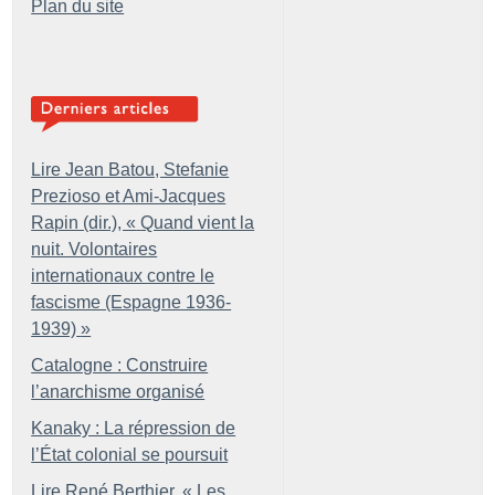
Plan du site
Lire Jean Batou, Stefanie
Prezioso et Ami-Jacques
Rapin (dir.), «
Quand vient la
nuit. Volontaires
internationaux contre le
fascisme (Espagne 1936-
1939)
»
Catalogne : Construire
l’anarchisme organisé
Kanaky : La répression de
l’État colonial se poursuit
Lire René Berthier, «
Les