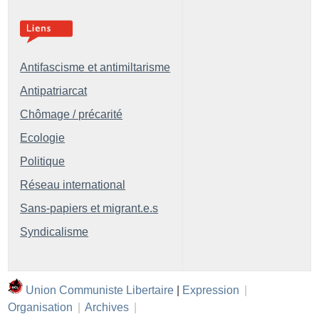
Antifascisme et antimiltarisme
Antipatriarcat
Chômage / précarité
Ecologie
Politique
Réseau international
Sans-papiers et migrant.e.s
Syndicalisme
Union Communiste Libertaire
|
Expression
|
Organisation
|
Archives
|