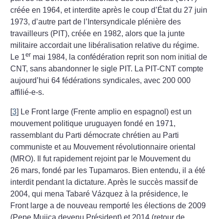
créée en 1964, et interdite après le coup d’État du 27 juin
1973, d’autre part de l’Intersyndicale plénière des
travailleurs (PIT), créée en 1982, alors que la junte
militaire accordait une libéralisation relative du régime.
er
Le 1
mai 1984, la confédération reprit son nom initial de
CNT, sans abandonner le sigle PIT. La PIT-CNT compte
aujourd’hui 64 fédérations syndicales, avec 200 000
affilié-e-s.
[
3
]
Le Front large (Frente amplio en espagnol) est un
mouvement politique uruguayen fondé en 1971,
rassemblant du Parti démocrate chrétien au Parti
communiste et au Mouvement révolutionnaire oriental
(MRO). Il fut rapidement rejoint par le Mouvement du
26 mars, fondé par les Tupamaros. Bien entendu, il a été
interdit pendant la dictature. Après le succès massif de
2004, qui mena Tabaré Vázquez à la présidence, le
Front large a de nouveau remporté les élections de 2009
(Pepe Mujica devenu Président) et 2014 (retour de