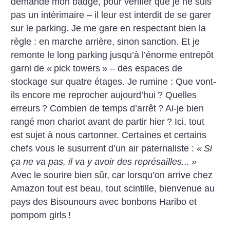
demande mon badge, pour vérifier que je ne suis
pas un intérimaire – il leur est interdit de se garer
sur le ­parking. Je me gare en respectant bien la
règle : en marche arrière, sinon sanction. Et je
remonte le long parking jusqu’à l’énorme entrepôt
garni de «
pick towers
» – des espaces de
stockage sur quatre étages. Je rumine : Que vont-
ils encore me reprocher aujour­d’hui
? Quelles
erreurs
? Combien de temps d’arrêt
? Ai-je bien
rangé mon chariot avant de partir hier
? Ici, tout
est sujet à nous cartonner. Certaines et certains
chefs vous le susurrent d’un air paternaliste :
«
Si
ça ne va pas, il va y avoir des représailles...
»
Avec le sourire bien sûr, car lorsqu’on arrive chez
Amazon tout est beau, tout scintille, bienvenue au
pays des Bisounours avec bonbons Haribo et
pompom girls
!