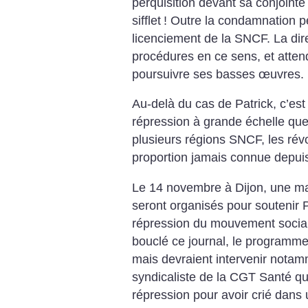
perquisition devant sa conjointe 
sifflet
!
Outre la condamnation pén
licenciement de la SNCF. La dir
procédures en ce sens, et atten
poursuivre ses basses œuvres.
Au-delà du cas de Patrick, c’est
répression à grande échelle que
plusieurs régions SNCF, les révo
proportion jamais connue depui
Le 14 novembre à Dijon, une ma
seront organisés pour soutenir P
répression du mouvement social 
bouclé ce journal, le programme 
mais devraient intervenir nota
syndicaliste de la CGT Santé qui
répression pour avoir crié dan