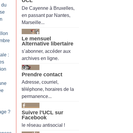
UCL
 du
De Cayenne à Bruxelles,
ise
en passant par Nantes,
on
Marseille...
llon
Le mensuel
embre
Alternative libertaire
s’abonner, accéder aux
ale :
archives en ligne.
ies
ion
Prendre contact
Adresse, courriel,
 une
téléphone, horaires de la
ée
permanence...
age
?
Suivre l’UCL sur
Facebook
le réseau antisocial !