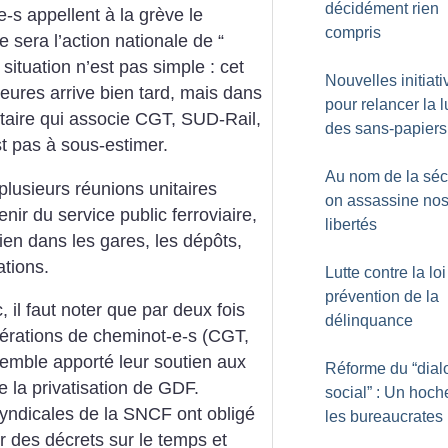
décidément rien
-s appellent à la grève le
compris
sera l’action nationale de “
 situation n’est pas simple : cet
Nouvelles initiati
eures arrive bien tard, mais dans
pour relancer la l
aire qui associe CGT, SUD-Rail,
des sans-papiers
 pas à sous-estimer.
Au nom de la sécu
 plusieurs réunions unitaires
on assassine no
nir du service public ferroviaire,
libertés
dien dans les gares, les dépôts,
ations.
Lutte contre la lo
prévention de la
, il faut noter que par deux fois
délinquance
dérations de cheminot-e-s (CGT,
mble apporté leur soutien aux
Réforme du “dia
 la privatisation de GDF.
social” : Un hoch
syndicales de la SNCF ont obligé
les bureaucrates
r des décrets sur le temps et