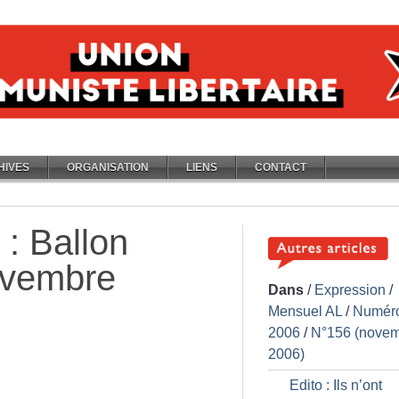
HIVES
ORGANISATION
LIENS
CONTACT
: Ballon
novembre
Dans
/
Expression
/
Mensuel AL
/
Numér
2006
/
N°156 (nove
2006)
Edito : Ils n’ont