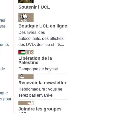
Soutenir l’UCL
ves
Boutique UCL en ligne
utte
Des livres, des
autocollants, des affiches,
des DVD, des tee-shirts...
rité,
s
Libération de la
Palestine
i de
Campagne de boycott
Recevoir la newsletter
Hebdomadaire : vous ne
logue
serez pas envahi·e !
et pour
Joindre les groupes