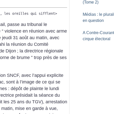
(Tome 2)
, les oreilles qui sifflent>
Médias : le plura
en question
ail, passe au tribunal le
 “ violence en réunion avec arme
A Contre-Courant
e jeudi 31 août au matin, avec
cirque électoral
ahi la réunion du Comité
de Dijon
; la directrice régionale
corne de brume ” trop près de ses
ion SNCF, avec l’appui explicite
c, sont à l’image de ce qui se
s : dépôt de plainte le lundi
irectrice présidait la séance du
it les 25 ans du TGV), arrestation
 matin, mise en garde à vue,