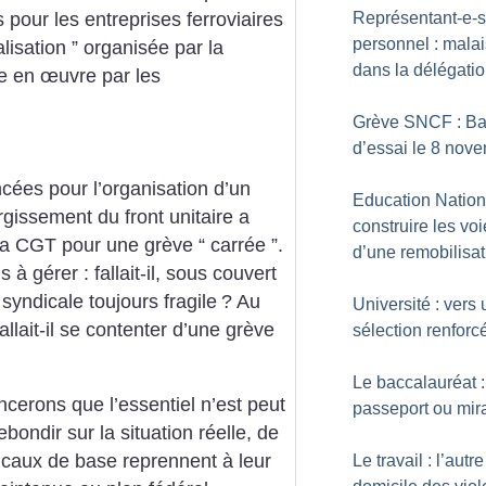
Représentant-e-s
s pour les entreprises ferroviaires
personnel : mala
ralisation ” organisée par la
dans la délégati
 en œuvre par les
Grève SNCF : Ba
d’essai le 8 nov
cées pour l’organisation d’un
Education Nation
gissement du front unitaire a
construire les vo
 la CGT pour une grève “ carrée ”.
d’une remobilisat
 à gérer : fallait-il, sous couvert
é syndicale toujours fragile
? Au
Université : vers
allait-il se contenter d’une grève
sélection renforc
Le baccalauréat :
cerons que l’essentiel n’est peut
passeport ou mir
rebondir sur la situation réelle, de
dicaux de base reprennent à leur
Le travail : l’autre