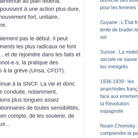
domicile des vio
intenue au plan fédéral,
pour les femmes
poussent à une action plus dure,
ouvement fort, unitaire,
Guyane : L’État f
re.
tente de brader l
sol
ement pas le début. Il peut
léments les plus radicaux ne font
Suisse : La mobil
. et de rejoindre dans les faits et
sociale ne sauve
ot-e-s, la pratique des
les immigrés
as à la grève (Unsa, CFDT).
1936-1939 : les
tinue à la SNCF. La vie et donc
anarchistes franç
 de conduite, notamment,
face aux erremen
tions plus longues assez
la Révolution
tionnaires de toutes sensibilités,
espagnole
 en compte, de les soutenir, de
x...
Noam Chomsky :
comprendre le po