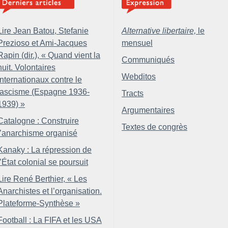
Lire Jean Batou, Stefanie
Alternative libertaire,
le
Prezioso et Ami-Jacques
mensuel
Rapin (dir.), «
Quand vient la
Communiqués
nuit. Volontaires
Webditos
internationaux contre le
fascisme (Espagne 1936-
Tracts
1939)
»
Argumentaires
Catalogne : Construire
Textes de congrès
l’anarchisme organisé
Kanaky : La répression de
l’État colonial se poursuit
Lire René Berthier, «
Les
Anarchistes et l’organisation.
Plateforme-Synthèse
»
Football : La FIFA et les USA