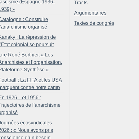
fascisme (Espagne 1936-
Tracts
1939)
»
Argumentaires
Catalogne : Construire
Textes de congrès
l’anarchisme organisé
Kanaky : La répression de
l’État colonial se poursuit
Lire René Berthier, «
Les
Anarchistes et l’organisation.
Plateforme-Synthèse
»
Football : La FIFA et les USA
marquent contre notre camp
En 1926... et 1956 :
Trajectoires de l’anarchisme
organisé
Journées écosyndicales
2026 : «
Nous avons pris
conscience d’un besoin