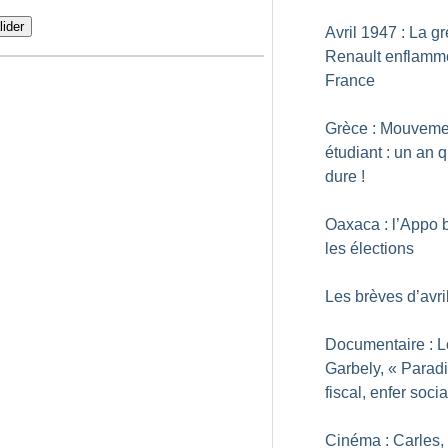
lider
Avril 1947 : La g
Renault enflamm
France
Grèce : Mouveme
étudiant : un an 
dure
!
Oaxaca : l’Appo
les élections
Les brèves d’avri
Documentaire : L
Garbely, «
Parad
fiscal, enfer socia
Cinéma : Carles,