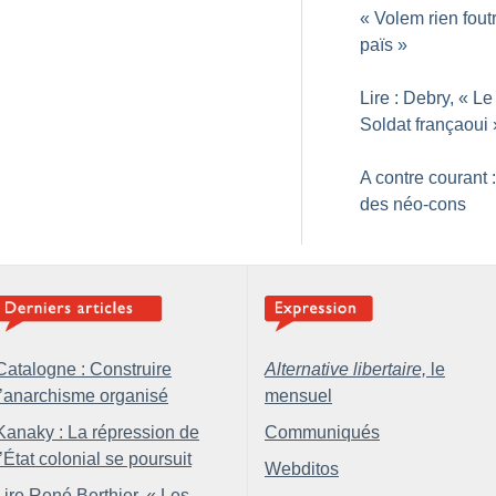
«
Volem rien foutr
païs
»
Lire : Debry, «
Le
Soldat françaoui
A contre courant :
des néo-cons
Catalogne : Construire
Alternative libertaire,
le
l’anarchisme organisé
mensuel
Kanaky : La répression de
Communiqués
l’État colonial se poursuit
Webditos
Lire René Berthier, «
Les