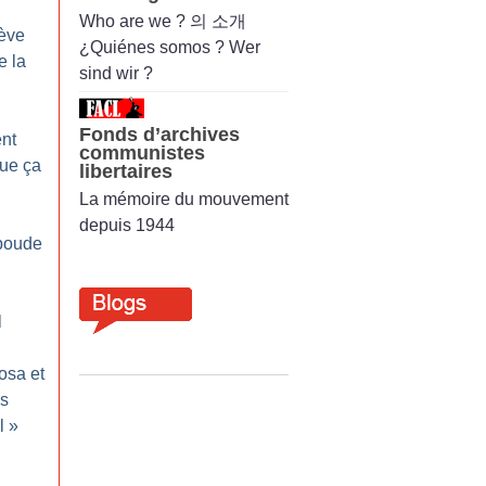
Who are we ? 의 소개
rève
¿Quiénes somos ? Wer
e la
sind wir ?
Fonds d’archives
nt
communistes
que ça
libertaires
La mémoire du mouvement
depuis 1944
 boude
l
osa et
is
l
»