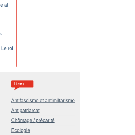
e al
»
 Le roi
Antifascisme et antimiltarisme
Antipatriarcat
Chômage / précarité
Ecologie