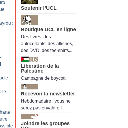
tro :
Soutenir l’UCL
que
ayrou :
Boutique UCL en ligne
Des livres, des
autocollants, des affiches,
des DVD, des tee-shirts...
-
N
Libération de la
Palestine
Pacte
Campagne de boycott
 le
Recevoir la newsletter
Hebdomadaire : vous ne
serez pas envahi·e !
Charte
autre
Joindre les groupes
ossible