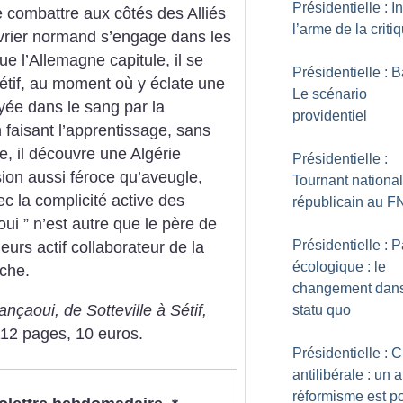
Présidentielle : In
 combattre aux côtés des Alliés
l’arme de la criti
vrier normand s’engage dans les
ue l’Allemagne capitule, il se
Présidentielle : B
Sétif, au moment où y éclate une
Le scénario
oyée dans le sang par la
providentiel
 faisant l’apprentissage, sans
re, il découvre une Algérie
Présidentielle :
ion aussi féroce qu’aveugle,
Tournant national
c la complicité active des
républicain au F
oui ” n’est autre que le père de
Présidentielle : 
leurs actif collaborateur de la
écologique : le
oche.
changement dans
ançaoui, de Sotteville à Sétif,
statu quo
12 pages, 10 euros.
Présidentielle : 
antilibérale : un 
réformisme est p