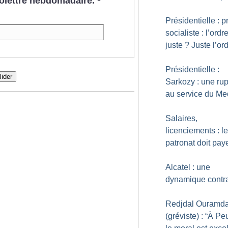
nfolettre hebdomadaire.
*
Présidentielle : p
socialiste : l’ordr
juste
? Juste l’or
Présidentielle :
lider
Sarkozy : une rup
au service du Me
Salaires,
licenciements : le
patronat doit pay
Alcatel : une
dynamique contr
Redjdal Ouramd
(gréviste) : “À Pe