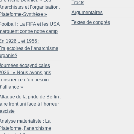
Tracts
Anarchistes et l’organisation.
Argumentaires
Plateforme-Synthèse
»
Textes de congrès
Football : La FIFA et les USA
marquent contre notre camp
En 1926... et 1956 :
Trajectoires de l’anarchisme
organisé
Journées écosyndicales
2026 : «
Nous avons pris
conscience d’un besoin
d’alliance
»
Attaque de la pride de Berlin :
faire front uni face à l’horreur
fasciste
Analyse matérialiste : La
Plateforme, l’anarchisme