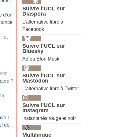
lent
!”
Suivre l’UCL sur
Diaspora
e d’un
L’alternative libre à
noncé
Facebook
: et
Suivre l’UCL sur
Bluesky
Adieu Elon Musk
ler
Suivre l’UCL sur
Mastodon
 perd
?
L’alternative libre à Twitter
an
Suivre l’UCL sur
Instagram
avail
Instantanés rouge et noir
ef de
Multilingue