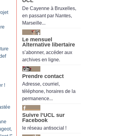
UCL
De Cayenne à Bruxelles,
rojet
en passant par Nantes,
e
Marseille...
dre
Le mensuel
Alternative libertaire
ture
s’abonner, accéder aux
def
archives en ligne.
Prendre contact
Adresse, courriel,
er
!
téléphone, horaires de la
permanence...
astée
Suivre l’UCL sur
Facebook
ane
le réseau antisocial !
ugeot,