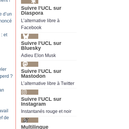
lent
!”
Suivre l’UCL sur
Diaspora
e d’un
L’alternative libre à
noncé
Facebook
: et
Suivre l’UCL sur
Bluesky
Adieu Elon Musk
ler
Suivre l’UCL sur
Mastodon
 perd
?
L’alternative libre à Twitter
an
Suivre l’UCL sur
Instagram
avail
Instantanés rouge et noir
ef de
Multilingue