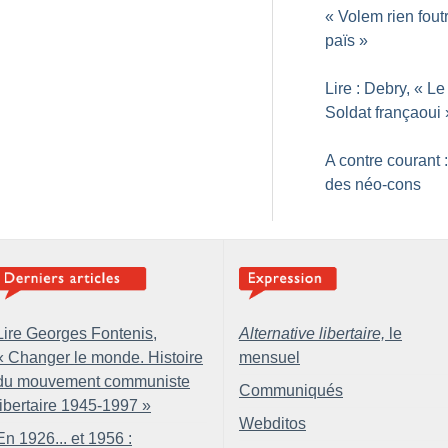
«
Volem rien foutr
païs
»
Lire : Debry, «
Le
Soldat françaoui
A contre courant :
des néo-cons
Lire Georges Fontenis,
Alternative libertaire,
le
«
Changer le monde. Histoire
mensuel
du mouvement communiste
Communiqués
libertaire 1945-1997
»
Webditos
En 1926... et 1956 :