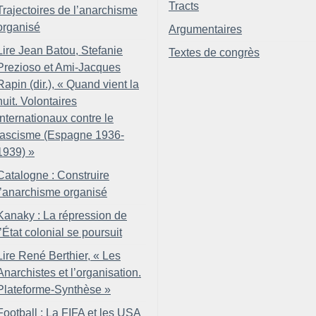
Tracts
Trajectoires de l’anarchisme
organisé
Argumentaires
Lire Jean Batou, Stefanie
Textes de congrès
Prezioso et Ami-Jacques
Rapin (dir.), «
Quand vient la
nuit. Volontaires
internationaux contre le
fascisme (Espagne 1936-
1939)
»
Catalogne : Construire
l’anarchisme organisé
Kanaky : La répression de
l’État colonial se poursuit
Lire René Berthier, «
Les
Anarchistes et l’organisation.
Plateforme-Synthèse
»
Football : La FIFA et les USA