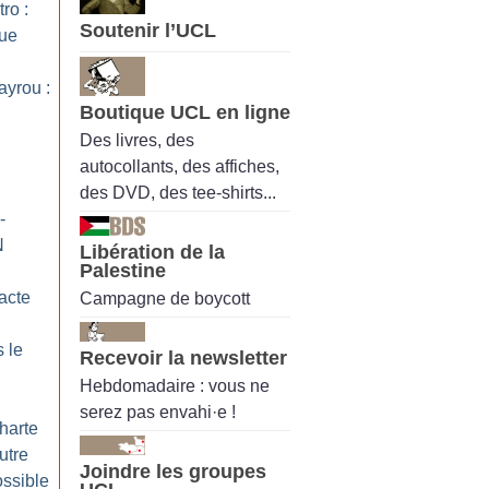
tro :
Soutenir l’UCL
que
ayrou :
Boutique UCL en ligne
Des livres, des
autocollants, des affiches,
des DVD, des tee-shirts...
-
N
Libération de la
Palestine
Pacte
Campagne de boycott
 le
Recevoir la newsletter
Hebdomadaire : vous ne
serez pas envahi·e !
Charte
autre
Joindre les groupes
ossible