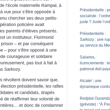
ce de l’école maternelle Rampal, à
Présidentielle : p
e à vue pour s’être opposée à
socialiste : l’ordr
venu chercher ses deux petits-
juste
? Juste l’or
opération policière avait
es parents d’élèves présents.
Présidentielle :
t un instituteur, Florimond
Sarkozy : une rup
e prison – et par conséquent
au service du Me
que – pour s’être opposé à une
de courageuse et solidaire
Salaires,
ureusement, pas tout à fait à
licenciements : le
as Sarkozy.
patronat doit pay
 révoltent doivent savoir que,
Alcatel : une
 élection présidentielle, les rafles
dynamique contr
didates et candidats, drapés
Redjdal Ouramd
sé de réaffirmer leur volonté de
(gréviste) : “À Pe
frontières… et donc de condamner