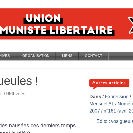
HIVES
ORGANISATION
LIENS
CONTACT
gueules
!
al
/
950
vues
Dans
/
Expression
/
Mensuel AL
/
Numér
2007
/
n°161 (avril 2
Edito : vos gueul
es nausées ces derniers temps