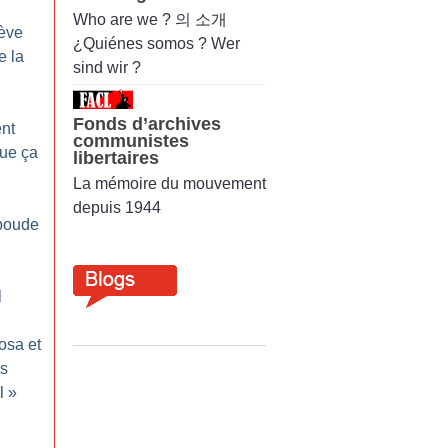
Who are we ? 의 소개
rève
¿Quiénes somos ? Wer
e la
sind wir ?
Fonds d’archives
nt
communistes
que ça
libertaires
La mémoire du mouvement
depuis 1944
 boude
l
osa et
is
l
»