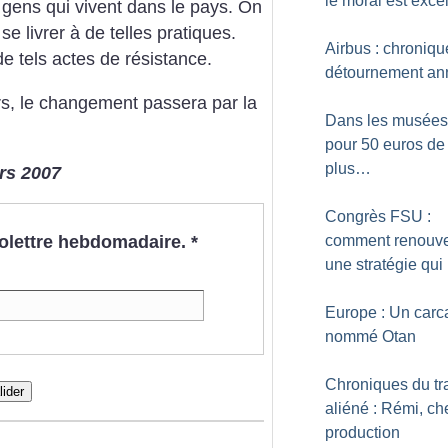
le moral est excel
s gens qui vivent dans le pays. On
se livrer à de telles pratiques.
Airbus : chroniqu
de tels actes de résistance.
détournement an
s, le changement passera par la
Dans les musées 
pour 50 euros de
plus…
ars 2007
Congrès FSU :
nfolettre hebdomadaire.
*
comment renouve
une stratégie qui
Europe : Un carc
nommé Otan
Chroniques du tr
lider
aliéné : Rémi, ch
production