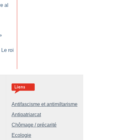
e al
»
 Le roi
Antifascisme et antimiltarisme
Antipatriarcat
Chômage / précarité
Ecologie