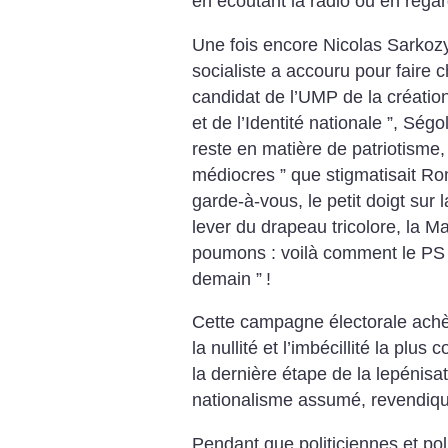
en écoutant la radio ou en regar
Une fois encore Nicolas Sarkozy 
socialiste a accouru pour faire c
candidat de l’UMP de la création
et de l’Identité nationale ”, Ség
reste en matière de patriotisme,
médiocres ” que stigmatisait Ro
garde-à-vous, le petit doigt sur 
lever du drapeau tricolore, la M
poumons : voilà comment le PS e
demain ”
!
Cette campagne électorale achè
la nullité et l’imbécillité la plus
la dernière étape de la lepénisati
nationalisme assumé, revendiqué 
Pendant que politiciennes et poli