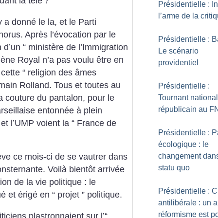
dant la télé
?
Présidentielle : In
l’arme de la criti
a donné le la, et le Parti
horus. Après l’évocation par le
Présidentielle : B
 d’un “ ministère de l’Immigration
Le scénario
olène Royal n’a pas voulu être en
providentiel
 cette “ religion des âmes
main Rolland. Tous et toutes au
Présidentielle :
la couture du pantalon, pour le
Tournant national
républicain au F
arseillaise entonnée à plein
t l’UMP voient la “ France de
Présidentielle : 
écologique : le
changement dans
ve ce mois-ci de se vautrer dans
statu quo
 consternante. Voilà bientôt arrivée
on de la vie politique : le
Présidentielle : 
et érigé en “ projet ” politique.
antilibérale : un 
réformisme est p
ticiens plastronnaient sur l’“