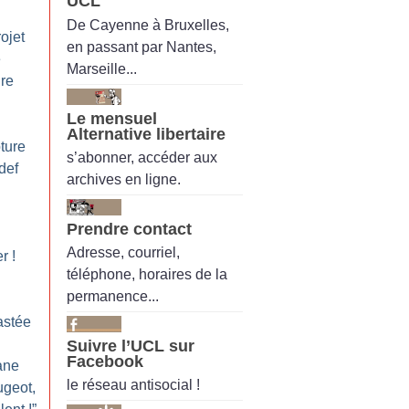
UCL
De Cayenne à Bruxelles,
rojet
en passant par Nantes,
e
Marseille...
dre
Le mensuel
Alternative libertaire
ture
s’abonner, accéder aux
def
archives en ligne.
Prendre contact
Adresse, courriel,
er
!
téléphone, horaires de la
permanence...
astée
Suivre l’UCL sur
Facebook
ane
le réseau antisocial !
ugeot,