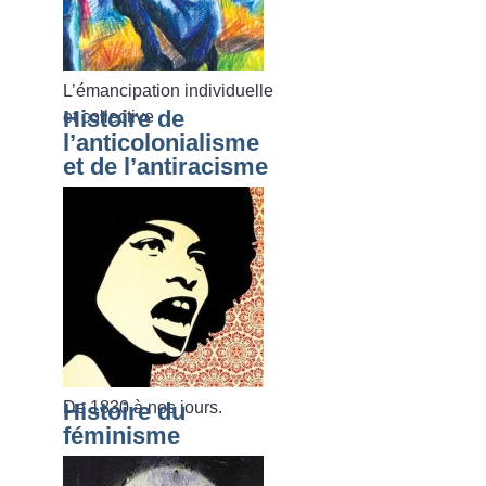
L’émancipation individuelle
Histoire de
et collective
l’anticolonialisme
et de l’antiracisme
De 1830 à nos jours.
Histoire du
féminisme