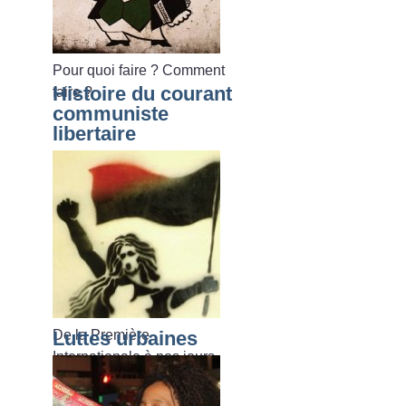
Pour quoi faire
? Comment
Histoire du courant
faire
?
communiste
libertaire
De la Première
Luttes urbaines
Internationale à nos jours.