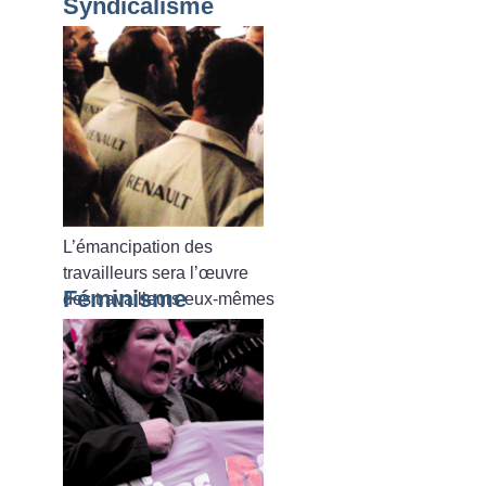
Syndicalisme
L’émancipation des
travailleurs sera l’œuvre
Féminisme
des travailleurs eux-mêmes