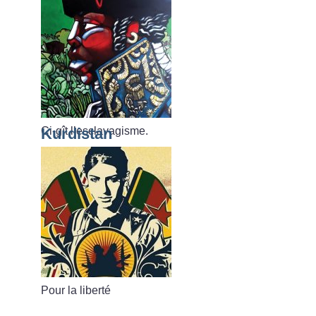
Ci-gît l’esclavagisme.
Kurdistan
Pour la liberté