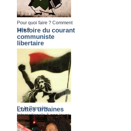
Pour quoi faire
? Comment
Histoire du courant
faire
?
communiste
libertaire
De la Première
Luttes urbaines
Internationale à nos jours.