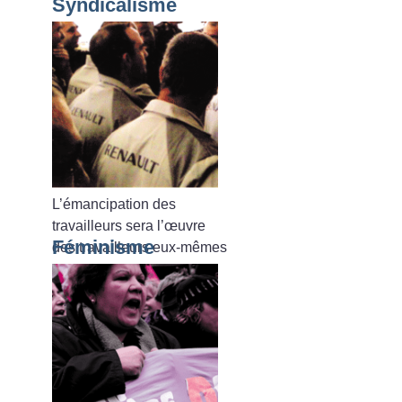
Syndicalisme
L’émancipation des
travailleurs sera l’œuvre
Féminisme
des travailleurs eux-mêmes