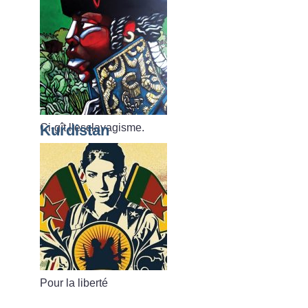
Ci-gît l’esclavagisme.
Kurdistan
Pour la liberté