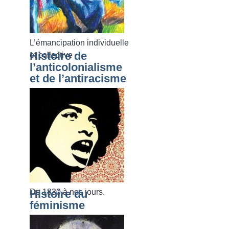
L’émancipation individuelle
Histoire de
et collective
l’anticolonialisme
et de l’antiracisme
De 1830 à nos jours.
Histoire du
féminisme