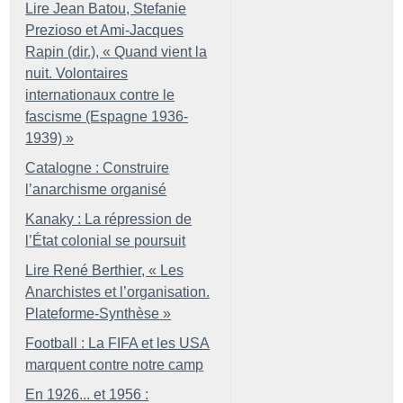
Lire Jean Batou, Stefanie
Prezioso et Ami-Jacques
Rapin (dir.), «
Quand vient la
nuit. Volontaires
internationaux contre le
fascisme (Espagne 1936-
1939)
»
Catalogne : Construire
l’anarchisme organisé
Kanaky : La répression de
l’État colonial se poursuit
Lire René Berthier, «
Les
Anarchistes et l’organisation.
Plateforme-Synthèse
»
Football : La FIFA et les USA
marquent contre notre camp
En 1926... et 1956 :