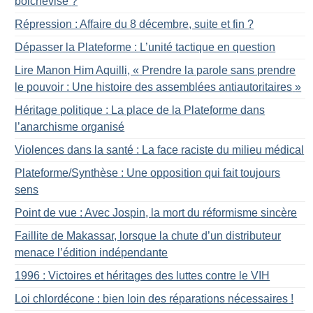
bolchevisé
?
Répression : Affaire du 8 décembre, suite et fin
?
Dépasser la Plateforme : L’unité tactique en question
Lire Manon Him Aquilli, «
Prendre la parole sans prendre
le pouvoir : Une histoire des assemblées antiautoritaires
»
Héritage politique : La place de la Plateforme dans
l’anarchisme organisé
Violences dans la santé : La face raciste du milieu médical
Plateforme/Synthèse : Une opposition qui fait toujours
sens
Point de vue : Avec Jospin, la mort du réformisme sincère
Faillite de Makassar, lorsque la chute d’un distributeur
menace l’édition indépendante
1996 : Victoires et héritages des luttes contre le VIH
Loi chlordécone : bien loin des réparations nécessaires
!