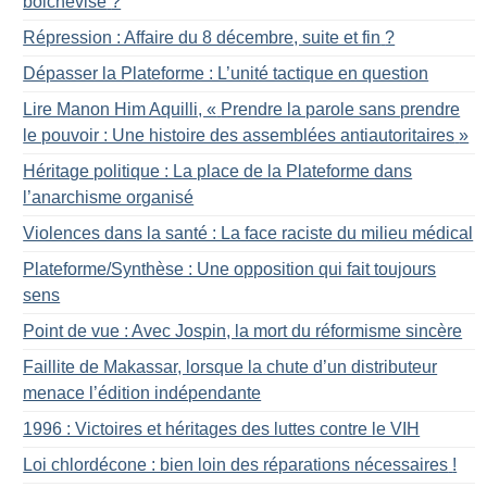
bolchevisé
?
Répression : Affaire du 8 décembre, suite et fin
?
Dépasser la Plateforme : L’unité tactique en question
Lire Manon Him Aquilli, «
Prendre la parole sans prendre
le pouvoir : Une histoire des assemblées antiautoritaires
»
Héritage politique : La place de la Plateforme dans
l’anarchisme organisé
Violences dans la santé : La face raciste du milieu médical
Plateforme/Synthèse : Une opposition qui fait toujours
sens
Point de vue : Avec Jospin, la mort du réformisme sincère
Faillite de Makassar, lorsque la chute d’un distributeur
menace l’édition indépendante
1996 : Victoires et héritages des luttes contre le VIH
Loi chlordécone : bien loin des réparations nécessaires
!